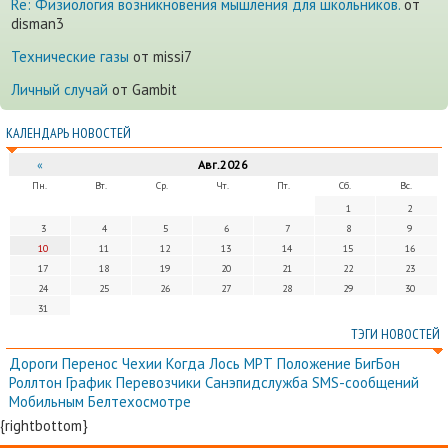
Re: Физиология возникновения мышления для школьников.
от
disman3
Технические газы
от missi7
Личный случай
от Gambit
КАЛЕНДАРЬ НОВОСТЕЙ
«
Авг.2026
Пн.
Вт.
Ср.
Чт.
Пт.
Сб.
Вс.
1
2
3
4
5
6
7
8
9
10
11
12
13
14
15
16
17
18
19
20
21
22
23
24
25
26
27
28
29
30
31
ТЭГИ НОВОСТЕЙ
Дороги
Перенос
Чехии
Когда
Лось
МРТ
Положение
БигБон
Роллтон
График
Перевозчики
Санэпидслужба
SMS-сообщений
Мобильным
Белтехосмотре
{rightbottom}