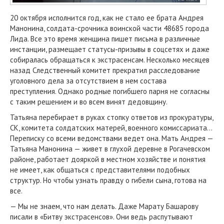
20 октября исполнится год, как не стало ее брата Андрея
Манонина, солдата-срочника воинской части 48685 города
Лида. Все это время женщина пишет письма в различные
инстанции, размещает статусы-призывы в соцсетях и даже
собиралась обращаться к экстрасенсам. Несколько месяцев
назад Следственный комитет прекратил расследование
уголовного дела за отсутствием в нем состава
преступления. Однако родные погибшего парня не согласны
с таким решением и во всем винят дедовщину.
Татьяна перебирает в руках стопку ответов из прокуратуры,
СК, комитета солдатских матерей, военного комиссариата…
Переписку со всеми ведомствами ведет она. Мать Андрея —
Татьяна Манонина — живет в глухой деревне в Рогачевском
районе, работает дояркой в местном хозяйстве и понятия
не имеет, как общаться с представителями подобных
структур. Но чтобы узнать правду о гибели сына, готова на
все.
— Мы не знаем, что нам делать. Даже Марату Башарову
писали в «Битву экстрасенсов». Они ведь распутывают