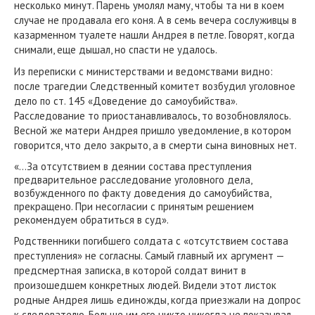
несколько минут. Парень умолял маму, чтобы та ни в коем
случае не продавала его коня. А в семь вечера сослуживцы в
казарменном туалете нашли Андрея в петле. Говорят, когда
снимали, еще дышал, но спасти не удалось.
Из переписки с министерствами и ведомствами видно:
после трагедии Следственный комитет возбудил уголовное
дело по ст. 145 «Доведение до самоубийства».
Расследование то приостанавливалось, то возобновлялось.
Весной же матери Андрея пришло уведомление, в котором
говорится, что дело закрыто, а в смерти сына виновных нет.
«…За отсутствием в деянии состава преступления
предварительное расследование уголовного дела,
возбужденного по факту доведения до самоубийства,
прекращено. При несогласии с принятым решением
рекомендуем обратиться в суд».
Родственники погибшего солдата с «отсутствием состава
преступления» не согласны. Самый главный их аргумент —
предсмертная записка, в которой солдат винит в
произошедшем конкретных людей. Видели этот листок
родные Андрея лишь единожды, когда приезжали на допрос
к следователю. Больше им его никто никогда не показывал.