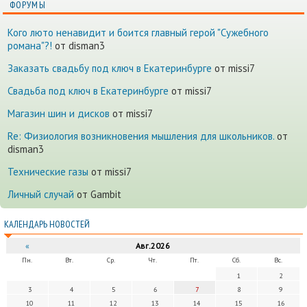
ФОРУМЫ
Кого люто ненавидит и боится главный герой "Сужебного
романа"?!
от disman3
Заказать свадьбу под ключ в Екатеринбурге
от missi7
Cвадьба под ключ в Екатеринбурге
от missi7
Магазин шин и дисков
от missi7
Re: Физиология возникновения мышления для школьников.
от
disman3
Технические газы
от missi7
Личный случай
от Gambit
КАЛЕНДАРЬ НОВОСТЕЙ
«
Авг.2026
Пн.
Вт.
Ср.
Чт.
Пт.
Сб.
Вс.
1
2
3
4
5
6
7
8
9
10
11
12
13
14
15
16