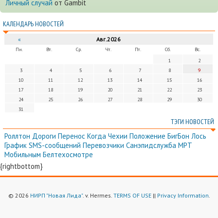
Личный случай
от Gambit
КАЛЕНДАРЬ НОВОСТЕЙ
«
Авг.2026
Пн.
Вт.
Ср.
Чт.
Пт.
Сб.
Вс.
1
2
3
4
5
6
7
8
9
10
11
12
13
14
15
16
17
18
19
20
21
22
23
24
25
26
27
28
29
30
31
ТЭГИ НОВОСТЕЙ
Роллтон
Дороги
Перенос
Когда
Чехии
Положение
БигБон
Лось
График
SMS-сообщений
Перевозчики
Санэпидслужба
МРТ
Мобильным
Белтехосмотре
{rightbottom}
© 2026
НИРП "Новая Лида"
. v. Hermes.
TERMS OF USE
||
Privacy Information
.