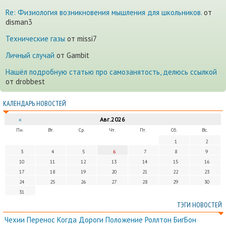
Re: Физиология возникновения мышления для школьников.
от
disman3
Технические газы
от missi7
Личный случай
от Gambit
Нашёл подробную статью про самозанятость, делюсь ссылкой
от drobbest
КАЛЕНДАРЬ НОВОСТЕЙ
«
Авг.2026
Пн.
Вт.
Ср.
Чт.
Пт.
Сб.
Вс.
1
2
3
4
5
6
7
8
9
10
11
12
13
14
15
16
17
18
19
20
21
22
23
24
25
26
27
28
29
30
31
ТЭГИ НОВОСТЕЙ
Чехии
Перенос
Когда
Дороги
Положение
Роллтон
БигБон