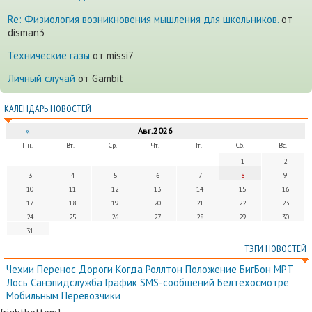
Re: Физиология возникновения мышления для школьников.
от
disman3
Технические газы
от missi7
Личный случай
от Gambit
КАЛЕНДАРЬ НОВОСТЕЙ
«
Авг.2026
Пн.
Вт.
Ср.
Чт.
Пт.
Сб.
Вс.
1
2
3
4
5
6
7
8
9
10
11
12
13
14
15
16
17
18
19
20
21
22
23
24
25
26
27
28
29
30
31
ТЭГИ НОВОСТЕЙ
Чехии
Перенос
Дороги
Когда
Роллтон
Положение
БигБон
МРТ
Лось
Санэпидслужба
График
SMS-сообщений
Белтехосмотре
Мобильным
Перевозчики