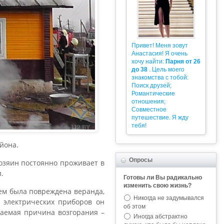
Привет! Меня зовут
Анастасия! Я очень
хочу найти:
Парня от 26
до 38
. Цель моего
знакомства с тобой:
Поиск друзей;
Романтические
отношения;
Совместное
путешествие. Я жду
тебя!
йона.
Опросы
хозяин постоянно проживает в
.
Готовы ли Вы радикально
изменить свою жизнь?
ем была повреждена веранда,
Никогда не задумывался
з электрических приборов он
об этом
гаемая причина возгорания –
Иногда абстрактно