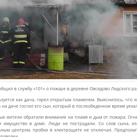
общил в службу «101» о пожаре в деревне Овсядово Лидского ра
зуется как дача, горел открытым пламенем. Выяснилось, что 
 на даче гостил его сын, который в послеобеденное время уехал
ные жители обратили внимание на пламя и дым от пожара. Огн
и имущество в доме. Люди не пострадали. Со слов сына, и
ьным центром, пробки в электрощите не отключал. Предпола
проводки.