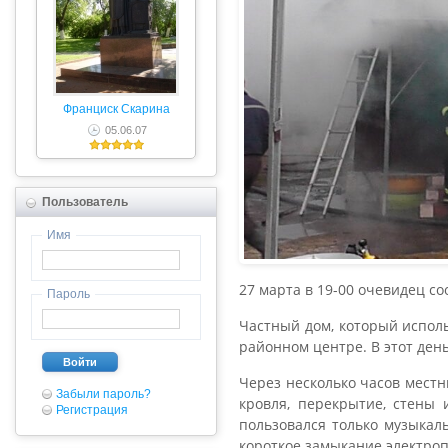
Франциск Скарина
05.06.07
Пользователь
Имя
27 марта в 19-00 очевидец со
Пароль
Частный дом, который исполь
районном центре. В этот день
Войти
Через несколько часов мест
Забыли пароль?
кровля, перекрытие, стены 
Регистрация
пользовался только музыкал
короткое замыкание электро