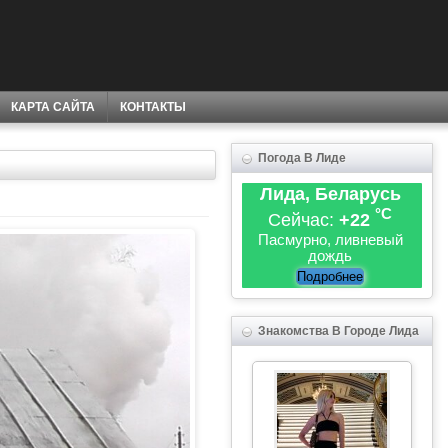
КАРТА САЙТА
КОНТАКТЫ
Погода В Лиде
Лида, Беларусь
°C
Сейчас:
+22
Пасмурно, ливневый
дождь
Подробнее
Знакомства В Городе Лида