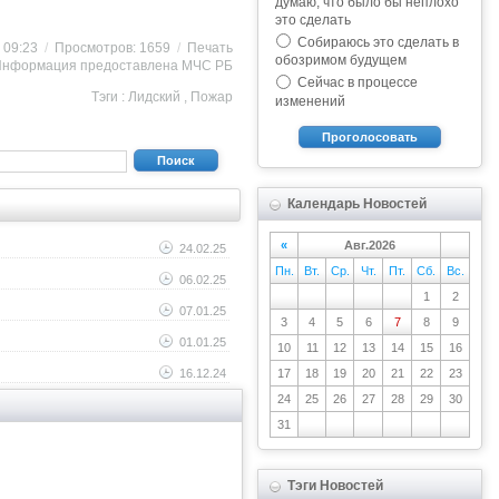
думаю, что было бы неплохо
это сделать
Собираюсь это сделать в
9 09:23
/
Просмотров: 1659
/
Печать
обозримом будущем
Информация предоставлена
МЧС РБ
Сейчас в процессе
Тэги :
Лидский
,
Пожар
изменений
Проголосовать
Поиск
Календарь Новостей
«
Авг.2026
24.02.25
Пн.
Вт.
Ср.
Чт.
Пт.
Сб.
Вс.
06.02.25
1
2
07.01.25
3
4
5
6
7
8
9
01.01.25
10
11
12
13
14
15
16
16.12.24
17
18
19
20
21
22
23
24
25
26
27
28
29
30
31
Тэги Новостей