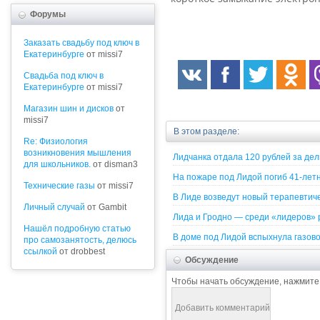
Форумы
Заказать свадьбу под ключ в
Екатеринбурге
от missi7
Cвадьба под ключ в
Екатеринбурге
от missi7
Магазин шин и дисков
от
missi7
В этом разделе:
Re: Физиология
возникновения мышления
Лидчанка отдала 120 рублей за дели
для школьников.
от disman3
На пожаре под Лидой погиб 41-лет
Технические газы
от missi7
В Лиде возведут новый терапевтич
Личный случай
от Gambit
Лида и Гродно — среди «лидеров» 
Нашёл подробную статью
В доме под Лидой вспыхнула газов
про самозанятость, делюсь
ссылкой
от drobbest
Обсуждение
Чтобы начать обсуждение, нажмите