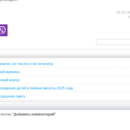
29.03.1
катес, но так его и не получила
ний мужчина
еский корпус
рождения детей в первые минуты 2025 года
оздушная смесь
 кнопку
"Добавить комментарий"