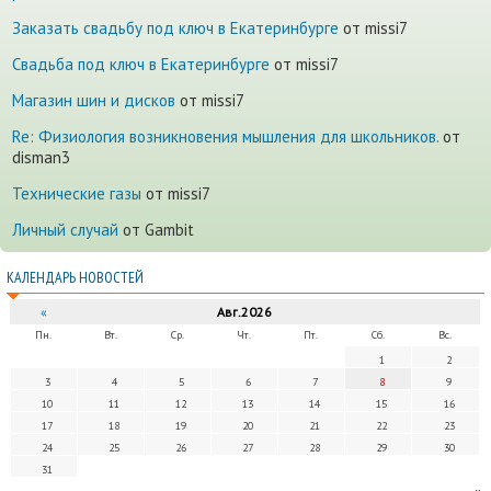
Заказать свадьбу под ключ в Екатеринбурге
от missi7
Cвадьба под ключ в Екатеринбурге
от missi7
Магазин шин и дисков
от missi7
Re: Физиология возникновения мышления для школьников.
от
disman3
Технические газы
от missi7
Личный случай
от Gambit
КАЛЕНДАРЬ НОВОСТЕЙ
«
Авг.2026
Пн.
Вт.
Ср.
Чт.
Пт.
Сб.
Вс.
1
2
3
4
5
6
7
8
9
10
11
12
13
14
15
16
17
18
19
20
21
22
23
24
25
26
27
28
29
30
31