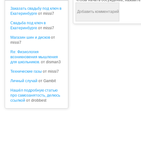
Чтобы начать обсуждение, нажмите
Заказать свадьбу под ключ в
Екатеринбурге
от missi7
Cвадьба под ключ в
Екатеринбурге
от missi7
Магазин шин и дисков
от
missi7
Re: Физиология
возникновения мышления
для школьников.
от disman3
Технические газы
от missi7
Личный случай
от Gambit
Нашёл подробную статью
про самозанятость, делюсь
ссылкой
от drobbest