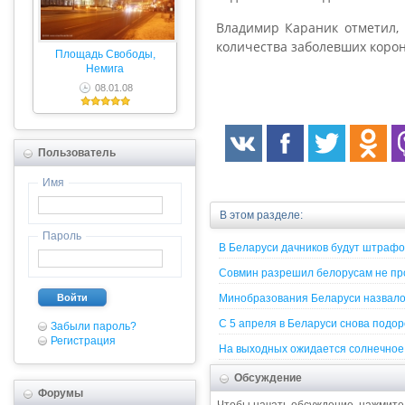
Владимир Караник отметил, 
количества заболевших корон
Площадь Свободы,
Немига
08.01.08
Пользователь
Имя
В этом разделе:
Пароль
В Беларуси дачников будут штрафо
Совмин разрешил белорусам не про
Войти
Минобразования Беларуси назвало 
С 5 апреля в Беларуси снова подо
Забыли пароль?
Регистрация
На выходных ожидается солнечное 
Обсуждение
Форумы