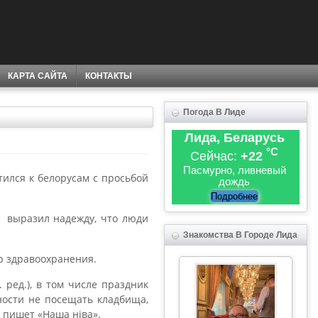
КАРТА САЙТА
КОНТАКТЫ
Погода В Лиде
Лида, Беларусь
°C
Сейчас:
+22
Пасмурно, ливневый
ился к белорусам с просьбой
дождь
Подробнее
и выразил надежду, что люди
Знакомства В Городе Лида
тр здравоохранения.
 ред.), в том числе праздник
ности не посещать кладбища,
, пишет «Наша нiва».