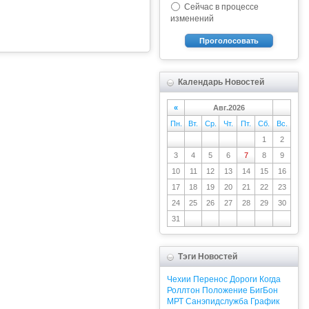
Сейчас в процессе
изменений
Проголосовать
Календарь Новостей
«
Авг.2026
Пн.
Вт.
Ср.
Чт.
Пт.
Сб.
Вс.
1
2
3
4
5
6
7
8
9
10
11
12
13
14
15
16
17
18
19
20
21
22
23
24
25
26
27
28
29
30
31
Тэги Новостей
Чехии
Перенос
Дороги
Когда
Роллтон
Положение
БигБон
МРТ
Санэпидслужба
График