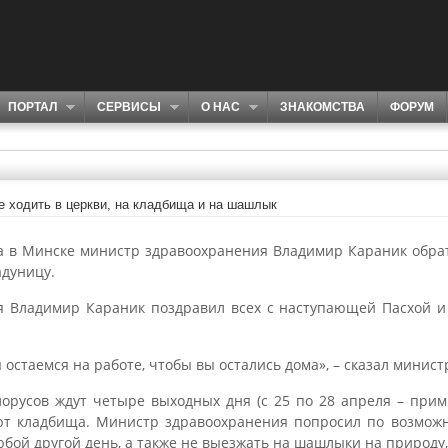
ПОРТАЛ
СЕРВИСЫ
О НАС
ЗНАКОМСТВА
ФОРУМ
е ходить в церкви, на кладбища и на шашлык
а в Минске министр здравоохранения Владимир Караник обрат
адуницу.
я Владимир Караник поздравил всех с наступающей Пасхой 
 остаемся на работе, чтобы вы остались дома», – сказал минис
орусов ждут четыре выходных дня (с 25 по 28 апреля – прим.
ют кладбища. Министр здравоохранения попросил по возмож
любой другой день, а также не выезжать на шашлыки на природу