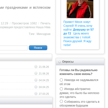
ими праздниками и всплеском
Привет! Меня зовут
0 12:29
/
Просмотров: 1082
/
Печать
Сергей! Я очень хочу
ормация предоставлена
Наша Ніва
найти:
Девушку от 57
до 72
. Цель моего
Тэги :
Минздрав
знакомства с тобой:
Поиск друзей. Я жду
тебя!
Поиск
Опросы
21.06.26
Готовы ли Вы радикально
21.06.26
изменить свою жизнь?
Никогда не задумывался
04.04.25
об этом
04.04.25
Иногда абстрактно
думаю, что было бы неплохо
27.03.25
это сделать
Собираюсь это сделать в
обозримом будущем