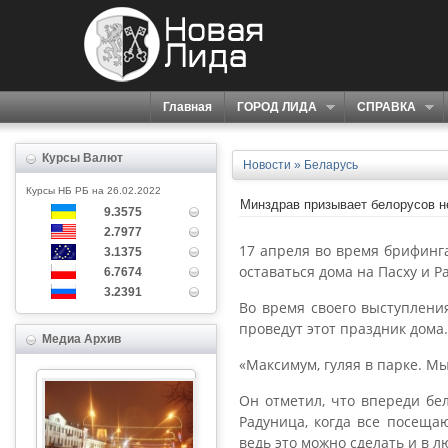
Главная
ГОРОД ЛИДА
СПРАВКА
Курсы Валют
Новости
»
Беларусь
Курсы НБ РБ на 26.02.2022
Минздрав призывает белорусов н
9.3575
2.7977
17 апреля во время брифинг
3.1375
оставаться дома на Пасху и Р
6.7674
3.2391
Во время своего выступлени
проведут этот праздник дома.
Медиа Архив
«Максимум, гуляя в парке. Мы
Он отметил, что впереди бел
Радуница, когда все посеща
ведь это можно сделать и в 