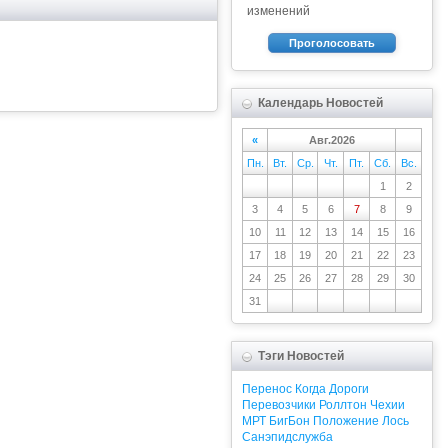
изменений
Проголосовать
Календарь Новостей
«
Авг.2026
Пн.
Вт.
Ср.
Чт.
Пт.
Сб.
Вс.
1
2
3
4
5
6
7
8
9
10
11
12
13
14
15
16
17
18
19
20
21
22
23
24
25
26
27
28
29
30
31
Тэги Новостей
Перенос
Когда
Дороги
Перевозчики
Роллтон
Чехии
МРТ
БигБон
Положение
Лось
Санэпидслужба