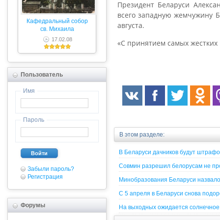
Президент Беларуси Алекса
всего западную жемчужину Бе
Кафедральный собор
августа.
св. Михаила
17.02.08
«С принятием самых жестких
Пользователь
Имя
Пароль
В этом разделе:
В Беларуси дачников будут штрафо
Войти
Совмин разрешил белорусам не про
Забыли пароль?
Регистрация
Минобразования Беларуси назвало 
С 5 апреля в Беларуси снова подо
Форумы
На выходных ожидается солнечное 