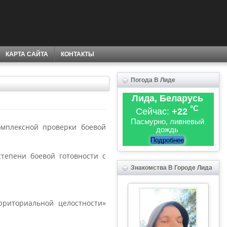
КАРТА САЙТА
КОНТАКТЫ
Погода В Лиде
Лида, Беларусь
°C
Сейчас:
+22
Пасмурно, ливневый
омплексной проверки боевой
дождь
Подробнее
тепени боевой готовности с
Знакомства В Городе Лида
риториальной целостности»