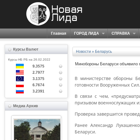
Главная
ГОРОД ЛИДА
СПРАВКА
Курсы Валют
Новости
»
Беларусь
Курсы НБ РБ на 26.02.2022
Минобороны Беларуси объявило 
9.3575
2.7977
В министерстве обороны Бе
3.1375
готовности Вооруженных Сил
6.7674
3.2391
В связи с чем, «предусмат
призывом военнослужащих из
Медиа Архив
Проверка завершится провед
Ранее Александр Лукашенк
Беларуси.