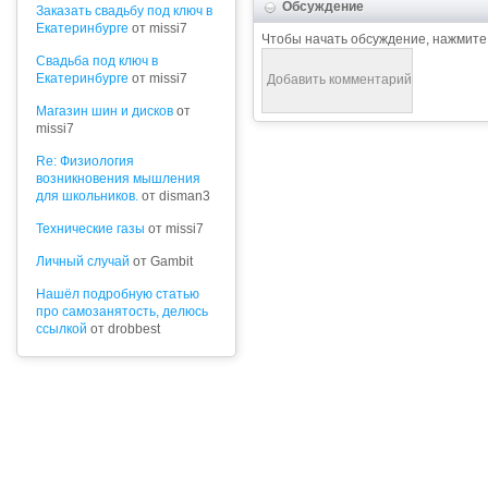
Обсуждение
Заказать свадьбу под ключ в
Екатеринбурге
от missi7
Чтобы начать обсуждение, нажмите
Cвадьба под ключ в
Екатеринбурге
от missi7
Магазин шин и дисков
от
missi7
Re: Физиология
возникновения мышления
для школьников.
от disman3
Технические газы
от missi7
Личный случай
от Gambit
Нашёл подробную статью
про самозанятость, делюсь
ссылкой
от drobbest