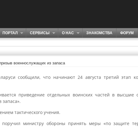
ПОРТАЛ
СЕРВИСЫ
О НАС
ЗНАКОМСТВА
ФОРУМ
призыв военнослужащих из запаса
ларуси сообщили, что начинают 24 августа третий этап к
.
ривается приведение отдельных воинских частей в высшие с
 запаса».
ением тактического учения.
о поручил министру обороны принять меры «по защите тер