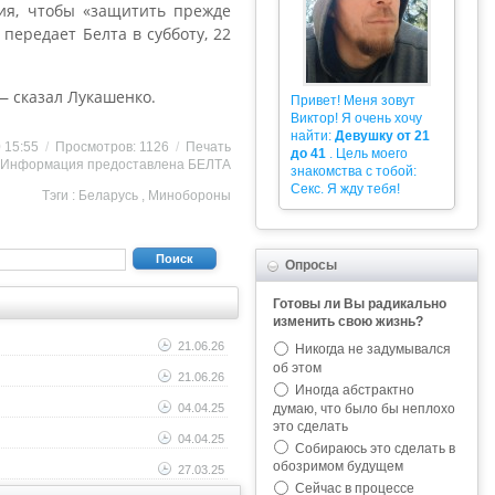
ия, чтобы «защитить прежде
передает Белта в субботу, 22
— сказал Лукашенко.
Привет! Меня зовут
Виктор! Я очень хочу
найти:
Девушку от 21
0 15:55
/
Просмотров: 1126
/
Печать
до 41
. Цель моего
Информация предоставлена
БЕЛТА
знакомства с тобой:
Секс. Я жду тебя!
Тэги :
Беларусь
,
Минобороны
Поиск
Опросы
Готовы ли Вы радикально
изменить свою жизнь?
21.06.26
Никогда не задумывался
об этом
21.06.26
Иногда абстрактно
думаю, что было бы неплохо
04.04.25
это сделать
04.04.25
Собираюсь это сделать в
обозримом будущем
27.03.25
Сейчас в процессе