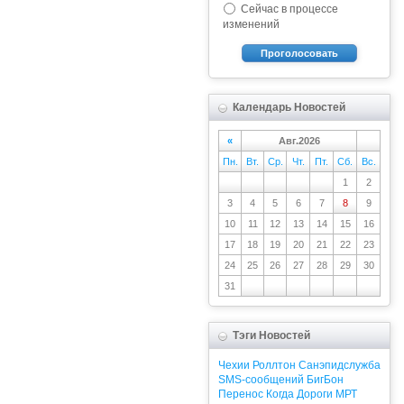
Сейчас в процессе
изменений
Проголосовать
Календарь Новостей
«
Авг.2026
Пн.
Вт.
Ср.
Чт.
Пт.
Сб.
Вс.
1
2
3
4
5
6
7
8
9
10
11
12
13
14
15
16
17
18
19
20
21
22
23
24
25
26
27
28
29
30
31
Тэги Новостей
Чехии
Роллтон
Санэпидслужба
SMS-сообщений
БигБон
Перенос
Когда
Дороги
МРТ