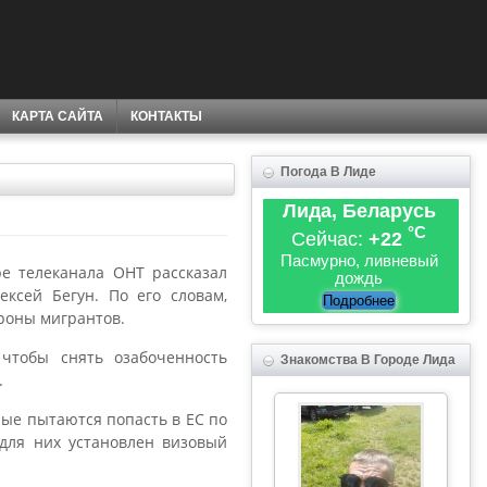
КАРТА САЙТА
КОНТАКТЫ
Погода В Лиде
Лида, Беларусь
°C
Сейчас:
+22
Пасмурно, ливневый
е телеканала ОНТ рассказал
дождь
ксей Бегун. По его словам,
Подробнее
роны мигрантов.
чтобы снять озабоченность
Знакомства В Городе Лида
.
рые пытаются попасть в ЕС по
 для них установлен визовый