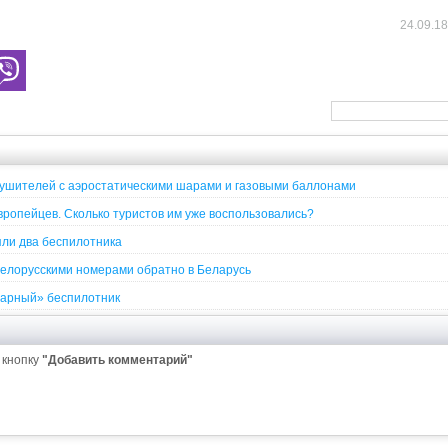
24.09.1
рушителей с аэростатическими шарами и газовыми баллонами
вропейцев. Сколько туристов им уже воспользовались?
яли два беспилотника
 белорусскими номерами обратно в Беларусь
тарный» беспилотник
 кнопку
"Добавить комментарий"