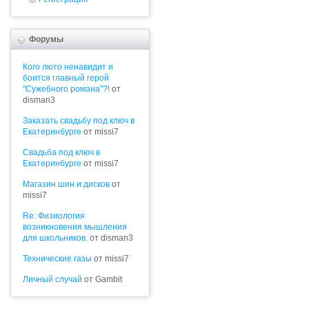
Форумы
Кого люто ненавидит и
боится главный герой
"Сужебного романа"?!
от
disman3
Заказать свадьбу под ключ в
Екатеринбурге
от missi7
Cвадьба под ключ в
Екатеринбурге
от missi7
Магазин шин и дисков
от
missi7
Re: Физиология
возникновения мышления
для школьников.
от disman3
Технические газы
от missi7
Личный случай
от Gambit