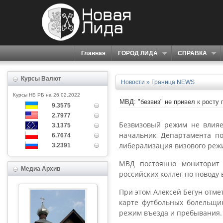
Главная
ГОРОД ЛИДА
СПРАВКА
Курсы Валют
Новости
»
Граница NEWS
Курсы НБ РБ на 26.02.2022
МВД: "безвиз" не привел к росту 
9.3575
2.7977
Безвизовый режим не влияе
3.1375
начальник Департамента по
6.7674
либерализация визового режи
3.2391
МВД постоянно мониторит 
Медиа Архив
российских коллег по поводу
При этом Алексей Бегун отме
карте футбольных болельщик
режим въезда и пребывания.