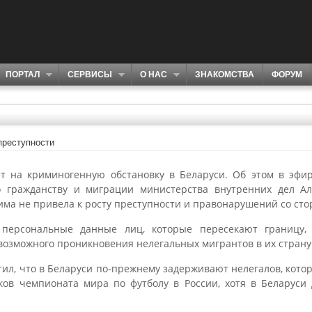
ПОРТАЛ
СЕРВИСЫ
О НАС
ЗНАКОМСТВА
ФОРУМ
преступности
т на криминогенную обстановку в Беларуси. Об этом в эфир
 гражданству и миграции министерства внутренних дел Але
ма не привела к росту преступности и правонарушений со сто
персональные данные лиц, которые пересекают границу, 
 возможного проникновения нелегальных мигрантов в их страну
тил, что в Беларуси по-прежнему задерживают нелегалов, кото
ов чемпионата мира по футболу в России, хотя в Беларуси