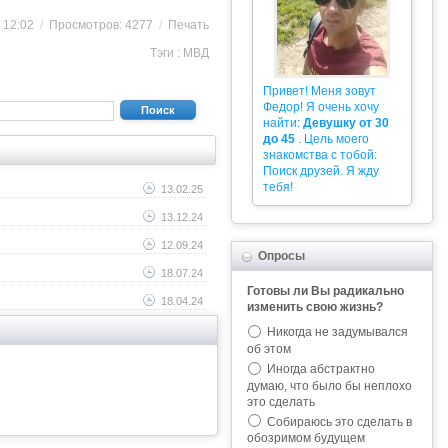
8 12:02
/
Просмотров: 4277
/
Печать
Тэги :
МВД
Привет! Меня зовут
Федор! Я очень хочу
Поиск
найти:
Девушку от 30
до 45
. Цель моего
знакомства с тобой:
Поиск друзей. Я жду
тебя!
13.02.25
13.12.24
12.09.24
Опросы
18.07.24
Готовы ли Вы радикально
18.04.24
изменить свою жизнь?
Никогда не задумывался
об этом
Иногда абстрактно
думаю, что было бы неплохо
это сделать
Собираюсь это сделать в
обозримом будущем