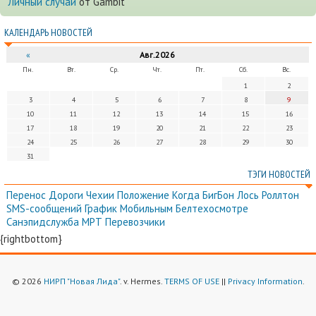
Личный случай
от Gambit
КАЛЕНДАРЬ НОВОСТЕЙ
«
Авг.2026
Пн.
Вт.
Ср.
Чт.
Пт.
Сб.
Вс.
1
2
3
4
5
6
7
8
9
10
11
12
13
14
15
16
17
18
19
20
21
22
23
24
25
26
27
28
29
30
31
ТЭГИ НОВОСТЕЙ
Перенос
Дороги
Чехии
Положение
Когда
БигБон
Лось
Роллтон
SMS-сообщений
График
Мобильным
Белтехосмотре
Санэпидслужба
МРТ
Перевозчики
{rightbottom}
© 2026
НИРП "Новая Лида"
. v. Hermes.
TERMS OF USE
||
Privacy Information
.