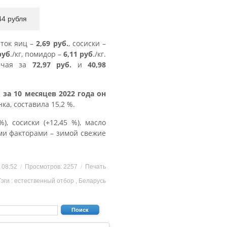
44 рубля
яток яиц –
2,69 руб.
, сосиски –
руб
./кг, помидор –
6,11 руб
./кг.
о чая за
72,97 руб.
и
40,98
ь за 10 месяцев 2022 года он
а, составила 15,2 %.
, сосиски (+12,45 %), масло
ыми факторами – зимой свежие
2 08:52
/
Просмотров: 2257
/
Печать
Тэги :
естественный отбор
,
Беларусь
Поиск