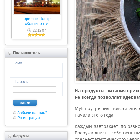
Торговый Центр
«Континент»
22.12.07
Пользователь
Имя
Пароль
На продукты питания прих
не всегда позволяет адекв
Войти
Мyfin.by решил подсчитать 
Забыли пароль?
начала этого года.
Регистрация
Каждый завтракает по-разно
Вооружившись собственны
Форумы
среднестатистического белор