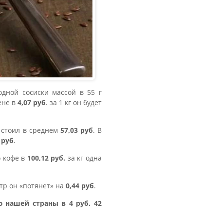
 одной сосиски массой в 55 г
ене в
4,07 руб
. за 1 кг он будет
е стоил в среднем
57,03 руб
. В
 руб
.
о кофе в
100,12 руб.
за кг одна
итр он «потянет» на
0,44 руб
.
ю нашей страны в 4 руб. 42