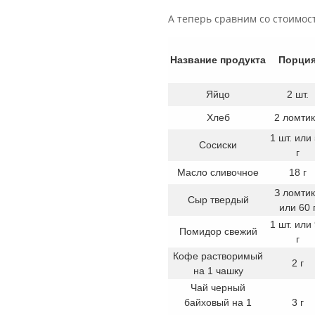
А теперь сравним со стоимост
Название продукта
Порци
Яйцо
2 шт.
Хлеб
2 ломти
1 шт. или
Сосиски
г
Масло сливочное
18 г
З ломти
Сыр твердый
или 60 
1 шт. или
Помидор свежий
г
Кофе растворимый
2 г
на 1 чашку
Чай черный
байховый на 1
3 г