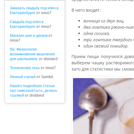
Заказать свадьбу под ключ в
В него входят:
Екатеринбурге
от missi7
яичница из двух яиц,
Cвадьба под ключ в
два ломтика ржано-пшен
Екатеринбурге
от missi7
одна сосиска,
Магазин шин и дисков
от
три ломтика твердого 
missi7
один свежий помидор.
Re: Физиология
возникновения мышления
Прием пищи получился довол
для школьников.
от disman3
выберем чашку растворимого 
Технические газы
от missi7
зато для статистики мы смож
Личный случай
от Gambit
Нашёл подробную статью
про самозанятость, делюсь
ссылкой
от drobbest