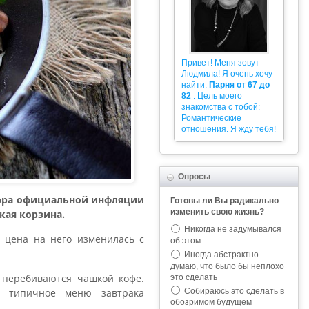
Привет! Меня зовут
Людмила! Я очень хочу
найти:
Парня от 67 до
82
. Цель моего
знакомства с тобой:
Романтические
отношения. Я жду тебя!
Опросы
ифра официальной инфляции
Готовы ли Вы радикально
изменить свою жизнь?
кая корзина.
Никогда не задумывался
к цена на него изменилась с
об этом
Иногда абстрактно
думаю, что было бы неплохо
а перебиваются чашкой кофе.
это сделать
Собираюсь это сделать в
и типичное меню завтрака
обозримом будущем