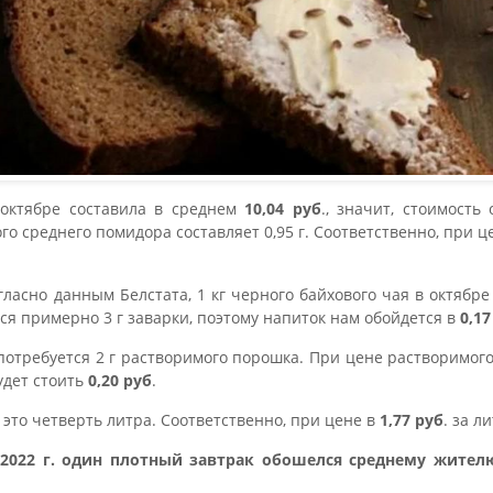
 октябре составила в среднем
10,04 руб
., значит, стоимость
ого среднего помидора составляет 0,95 г. Соответственно, при ц
огласно данным Белстата, 1 кг черного байхового чая в октябр
я примерно 3 г заварки, поэтому напиток нам обойдется в
0,17
потребуется 2 г растворимого порошка. При цене растворимог
удет стоить
0,20 руб
.
 это четверть литра. Соответственно, при цене в
1,77 руб
. за л
 2022 г. один плотный завтрак обошелся среднему жител