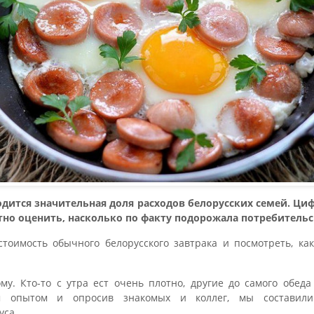
одится значительная доля расходов белорусских семей. Ц
атно оценить, насколько по факту подорожала потребительс
стоимость обычного белорусского завтрака и посмотреть, ка
му. Кто-то с утра ест очень плотно, другие до самого обед
м опытом и опросив знакомых и коллег, мы составил
уса.