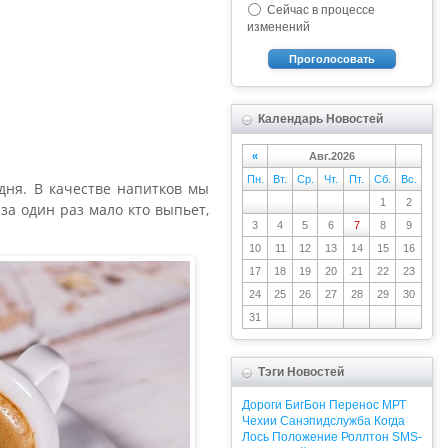
Сейчас в процессе
изменений
Проголосовать
Календарь Новостей
«
Авг.2026
Пн.
Вт.
Ср.
Чт.
Пт.
Сб.
Вс.
дня. В качестве напитков мы
1
2
за один раз мало кто выпьет,
3
4
5
6
7
8
9
10
11
12
13
14
15
16
17
18
19
20
21
22
23
24
25
26
27
28
29
30
31
Тэги Новостей
Дороги
БигБон
Перенос
МРТ
Чехии
Санэпидслужба
Когда
Лось
Положение
Роллтон
SMS-