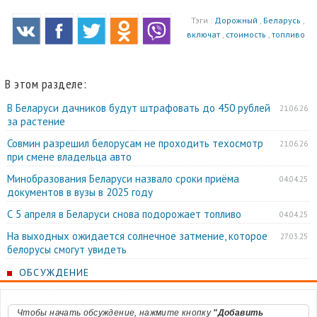
Тэги :
Дорожный
,
Беларусь
,
включат
,
стоимость
,
топливо
В этом разделе:
В Беларуси дачников будут штрафовать до 450 рублей
21.06.26
за растение
Совмин разрешил белорусам не проходить техосмотр
21.06.26
при смене владельца авто
Минобразования Беларуси назвало сроки приёма
04.04.25
документов в вузы в 2025 году
С 5 апреля в Беларуси снова подорожает топливо
04.04.25
На выходных ожидается солнечное затмение, которое
27.03.25
белорусы смогут увидеть
ОБСУЖДЕНИЕ
Чтобы начать обсуждение, нажмите кнопку
"Добавить