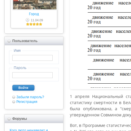
Город
11.04.09
Пользователь
Имя
Пароль
Войти
1 апреля Национальный ста
Забыли пароль?
Регистрация
статистику смертности в Бел
была опубликована, а “сме
утвержденном Совмином доку
Форумы
Вот, в Программе статистиче
Кого люто ненавидит и