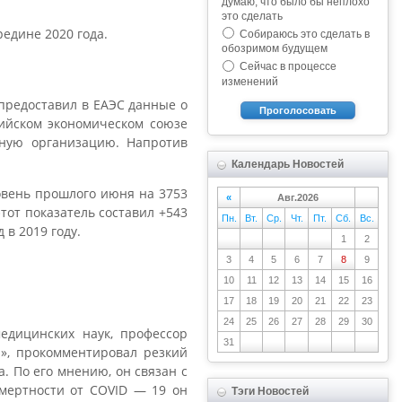
думаю, что было бы неплохо
это сделать
едине 2020 года.
Собираюсь это сделать в
обозримом будущем
Сейчас в процессе
изменений
 предоставил в ЕАЭС данные о
Проголосовать
зийском экономическом союзе
дную организацию. Напротив
Календарь Новостей
ровень прошлого июня на 3753
«
Авг.2026
этот показатель составил +543
Пн.
Вт.
Ср.
Чт.
Пт.
Сб.
Вс.
 в 2019 году.
1
2
3
4
5
6
7
8
9
10
11
12
13
14
15
16
17
18
19
20
21
22
23
24
25
26
27
28
29
30
едицинских наук, профессор
31
я», прокомментировал резкий
. По его мнению, он связан с
смертности от COVID — 19 он
Тэги Новостей