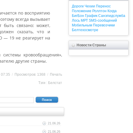
Дороги
Чехии
Перенос
Положение
Роллтон
Когда
личается по восприятию
БигБон
График
Санэпидслужба
Поэтому всегда вызывает
Лось
МРТ
SMS-сообщений
 быть связано: может,
Мобильным
Перевозчики
Белтехосмотре
олжен сказать, что и
D — 19 не реагирует на
Новости Страны
и системы кровообращения»,
зателю другие страны.
1 07:35
/
Просмотров: 1368
/
Печать
Тэги :
Белстат
Поиск
21.06.26
21.06.26