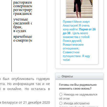
Привет! Меня зовут
Анастасия! Я очень
хочу найти:
Парня от 26
до 38
. Цель моего
знакомства с тобой:
Поиск друзей;
Романтические
отношения;
Совместное
путешествие. Я жду
тебя!
Опросы
н был опубликовать годовую
тета. Но информация так и не
Готовы ли Вы радикально
й в онлайне. Но осталась в
изменить свою жизнь?
Никогда не задумывался
об этом
 Беларуси от 21 декабря 2020
Иногда абстрактно