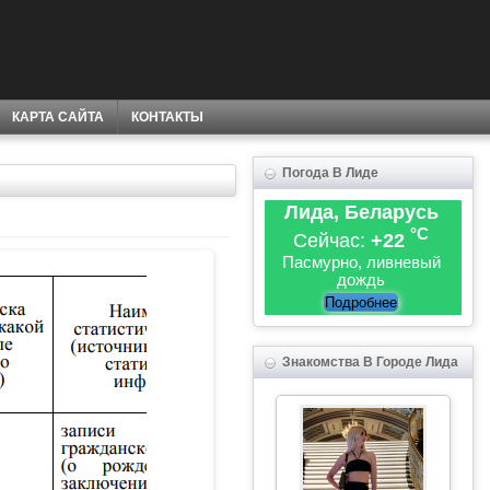
КАРТА САЙТА
КОНТАКТЫ
Погода В Лиде
Лида, Беларусь
°C
Сейчас:
+22
Пасмурно, ливневый
дождь
Подробнее
Знакомства В Городе Лида