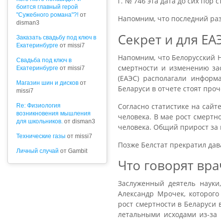
г. № 746 эта дата до сих пор с
боится главный герой
"Сужебного романа"?!
от
Напомним, что последний раз
disman3
Секрет и для ЕА
Заказать свадьбу под ключ в
Екатеринбурге
от missi7
Напомним, что Белорусский Н
Cвадьба под ключ в
смертности и изменению зас
Екатеринбурге
от missi7
(ЕАЭС) располагали информ
Магазин шин и дисков
от
Беларуси в отчете стоят проч
missi7
Согласно статистике на сайт
Re: Физиология
возникновения мышления
человека. В мае рост смертно
для школьников.
от disman3
человека. Общий прирост за к
Технические газы
от missi7
Позже Белстат прекратил дав
Личный случай
от Gambit
Что говорят вр
Заслуженный деятель науки
Александр Мрочек, которого
рост смертности в Беларуси 
летальными исходами из-за 