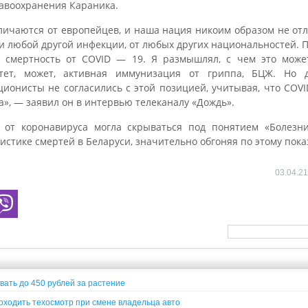
авоохранения Караника.
личаются от европейцев, и наша нация никоим образом не от
и любой другой инфекции, от любых других национальностей. 
 смертность от COVID — 19. Я размышлял, с чем это может
тет, может, активная иммунизация от гриппа, БЦЖ. Но д
ционисты не согласились с этой позицией, учитывая, что COVI
», — заявил он в интервью телеканалу «Дождь».
 от коронавируса могла скрываться под понятием «Болезн
истике смертей в Беларуси, значительно обгоняя по этому пока
03.04.2
вать до 450 рублей за растение
ходить техосмотр при смене владельца авто