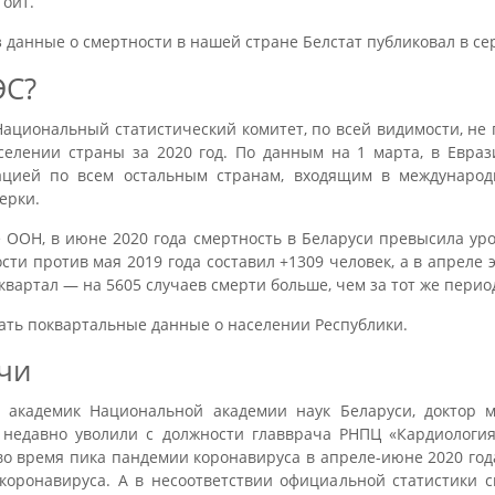
тоит.
 данные о смертности в нашей стране Белстат публиковал в сер
ЭС?
ациональный статистический комитет, по всей видимости, не
елении страны за 2020 год. По данным на 1 марта, в Евра
ацией по всем остальным странам, входящим в междунаро
ерки.
е ООН, в июне 2020 года смертность в Беларуси превысила у
сти против мая 2019 года составил +1309 человек, а в апреле 
вартал — на 5605 случаев смерти больше, чем за тот же период
ать поквартальные данные о населении Республики.
ачи
, академик Национальной академии наук Беларуси, доктор м
 недавно уволили с должности главврача РНПЦ «Кардиологи
во время пика пандемии коронавируса в апреле-июне 2020 года
коронавируса. А в несоответствии официальной статистики 