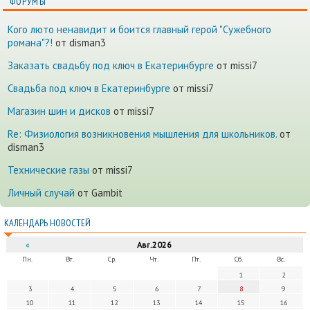
ФОРУМЫ
Кого люто ненавидит и боится главный герой "Сужебного
романа"?!
от disman3
Заказать свадьбу под ключ в Екатеринбурге
от missi7
Cвадьба под ключ в Екатеринбурге
от missi7
Магазин шин и дисков
от missi7
Re: Физиология возникновения мышления для школьников.
от
disman3
Технические газы
от missi7
Личный случай
от Gambit
КАЛЕНДАРЬ НОВОСТЕЙ
«
Авг.2026
Пн.
Вт.
Ср.
Чт.
Пт.
Сб.
Вс.
1
2
3
4
5
6
7
8
9
10
11
12
13
14
15
16