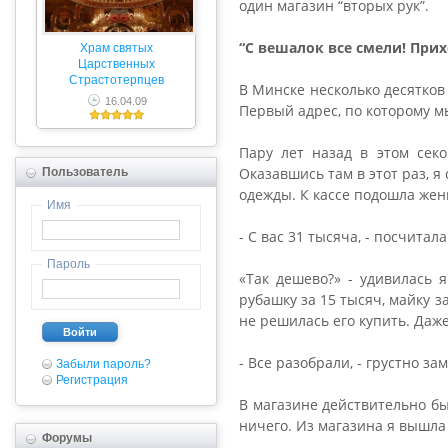
один магазин “вторых рук”.
“С вешалок все смели! Прих
Храм святых
Царственных
Страстотерпцев
В Минске несколько десятков
16.04.09
Первый адрес, по которому м
Пару лет назад в этом секо
Оказавшись там в этот раз, 
Пользователь
одежды. К кассе подошла жен
Имя
- С вас 31 тысяча, - посчитала
Пароль
«Так дешево?» - удивилась 
рубашку за 15 тысяч, майку з
не решилась его купить. Даже
Войти
- Все разобрали, - грустно з
Забыли пароль?
Регистрация
В магазине действительно бы
ничего. Из магазина я вышла 
Форумы