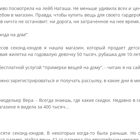
чиво посмотрела на лейб Наташа. Не меньше удивила всех и цен
ебом в магазин. Правда, чтобы купить вещь для своего гардеро
 ничто не остановит: ни дорога, ни затраченное на нее время.
энда на дом!”
сов секонд-хэндов я нашла магазин, который продает детс
вая жилетка на годовалую девочку 50 тысяч, рубашка для 10-ле
есплатной услугой "примерки вещей на дому", - читаю я на сай
ожно зарегистрироваться и получать рассылку, в какие дни в м
т модельер Вера. - Всегда знаешь, где какие скидки. Недавно в с
газине я видела за 400 тысяч...
сяти секонд-хэндов. В некоторых когда-то была раньше. Но 
лся размер. Найти вещь 42-го размера (по европейским меркам эт