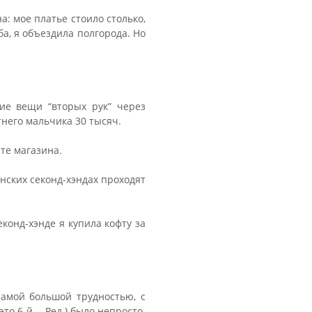
а: мое платье стоило столько,
ба, я объездила полгорода. Но
кие вещи “вторых рук” через
тнего мальчика 30 тысяч.
те магазина.
инских секонд-хэндах проходят
еконд-хэнде я купила кофту за
самой большой трудностью, с
о 6-й. - Ред.) было непросто.