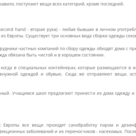
 правило, поступают вещи всех категорий, кроме последней.
 second hand - вторая рука) - любая бывшая в личном употребл
я из Европы. Существует три основных вида сборки одежды секо
трудники частных компаний по сбору одежды обходят дома с п
ежда обязана быть чистой и в хорошем состоянии.
, когда в специальных контейнерах, которые размещаются в ж
енужной одеждой и обувью. Сюда же отправляют вещи, ос
ьный. Учащимся школ предлагают принести из дома одежду и 
х Европы все вещи проходят санобработку паром и дезин
екционных заболеваний и их переносчиков - насекомых. После