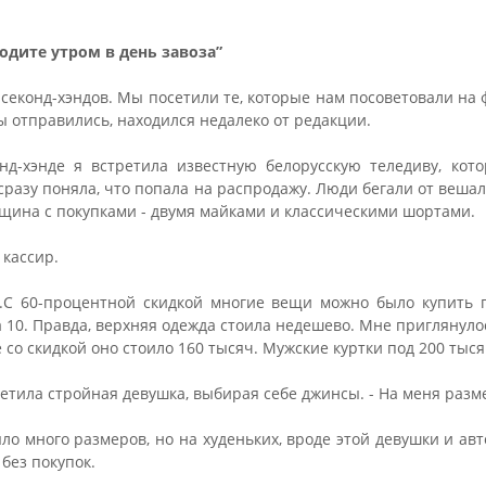
одите утром в день завоза”
 секонд-хэндов. Мы посетили те, которые нам посоветовали на
ы отправились, находился недалеко от редакции.
нд-хэнде я встретила известную белорусскую теледиву, кот
я сразу поняла, что попала на распродажу. Люди бегали от веша
щина с покупками - двумя майками и классическими шортами.
 кассир.
я.С 60-процентной скидкой многие вещи можно было купить 
а 10. Правда, верхняя одежда стоила недешево. Мне приглянулос
 со скидкой оно стоило 160 тысяч. Мужские куртки под 200 тыся
аметила стройная девушка, выбирая себе джинсы. - На меня разм
ло много размеров, но на худеньких, вроде этой девушки и авт
без покупок.