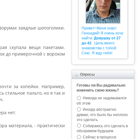
 форумах заядлые шопоголики.
Привет! Меня зовут
Геннадий! Я очень хочу
найти:
Девушку от 27
до 42
. Цель моего
орая скупала вещи пакетами.
знакомства с тобой:
Секс. Я жду тебя!
лок до примерочной с ворохом
Опросы
Готовы ли Вы радикально
почти за копейки. Например,
изменить свою жизнь?
ь стильное пальто, но я так и
Никогда не задумывался
ч.
об этом
Иногда абстрактно
ера нет.
думаю, что было бы неплохо
это сделать
ора материала, - практически
Собираюсь это сделать в
обозримом будущем
Сейчас в процессе