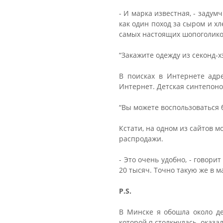
- И марка известная, - задум
как один поход за сыром и хл
самых настоящих шопоголиков
“Закажите одежду из секонд-х
В поисках в Интернете адре
Интернет. Детская синтепоно
“Вы можете воспользоваться б
Кстати, на одном из сайтов м
распродажи.
- Это очень удобно, - говори
20 тысяч. Точно такую же в ма
P.S.
В Минске я обошла около де
которой я столкнулась, оказа