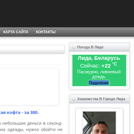
КАРТА САЙТА
КОНТАКТЫ
Погода В Лиде
Лида, Беларусь
°C
Сейчас:
+22
Пасмурно, ливневый
дождь
Подробнее
Знакомства В Городе Лида
я кофта - за 300.
а небольшие деньги в секонд-
ха одежды, нужно обойти не