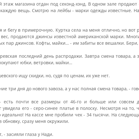
 этаж магазина отдан под секонд-хэнд. В одном зале продают о
а каждую вещь. Смотрю на лейбы - марки одежды известные. Н
 я и бегу в примерочную. Куртка села на меня отлично, но вот
 вес, продаются джинсы известной американской марки. Мног
х пар джинсов. Кофты, майки… - им забиты все вешалки. Бери, 
аревская последний день распродажи. Завтра смена товара, а 
покупают юбки, ветровки, майки…
евского ищу скидки, но, судя по ценам, их уже нет.
ие три дня до нового завоза, а у нас полная смена товара, - го
- есть почти все размеры от 46-го и больше или совсем де
уг увидела его - серо-синее платье в полоску. Несмотря на то,
ло идеально! На кассе мне пробили чек - 34 тысячи. На следую
в обновку, сразу меня окружили.
, - засияли глаза у Нади.