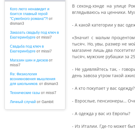
В секонд-хэнде на улице Р
Кого люто ненавидит и
вглядываюсь на ценники. Муж
боится главный герой
"Сужебного романа"?!
от
disman3
- А какой категории у вас оде
Заказать свадьбу под ключ в
«Значит с малым процентом 
Екатеринбурге
от missi7
тысяч. Но, увы, размер не м
Cвадьба под ключ в
магазине лишь два посетител
Екатеринбурге
от missi7
тысяч, мужские рубашки за 25
Магазин шин и дисков
от
missi7
- Не удивляйтесь так, - гово
Re: Физиология
день завоза утром такой ажио
возникновения мышления
для школьников.
от disman3
- А кто покупает у вас одежду?
Технические газы
от missi7
- Взрослые, пенсионеры… Очен
Личный случай
от Gambit
- А одежда у вас из Европы?
- Из Италии. Где-то может бы