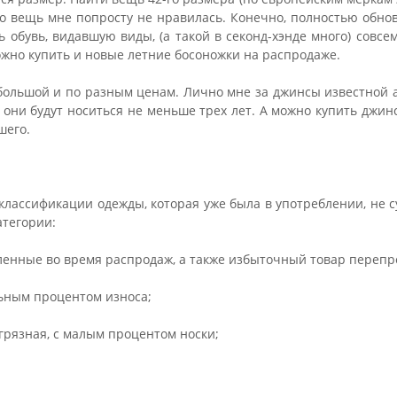
то вещь мне попросту не нравилась. Конечно, полностью обнов
ь обувь, видавшую виды, (а такой в секонд-хэнде много) совсе
ожно купить и новые летние босоножки на распродаже.
 большой и по разным ценам. Лично мне за джинсы известной 
о они будут носиться не меньше трех лет. А можно купить джинс
шего.
классификации одежды, которая уже была в употреблении, не с
тегории:
пленные во время распродаж, а также избыточный товар перепр
льным процентом износа;
е грязная, с малым процентом носки;