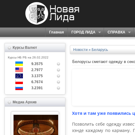
Главная
ГОРОД ЛИДА
СПРАВКА
Курсы Валют
Новости
»
Беларусь
Курсы НБ РБ на 26.02.2022
Белорусы сметают одежду в сек
9.3575
2.7977
3.1375
6.7674
3.2391
Медиа Архив
Хотя и там уже появились ц
Позволить себе одежду извес
хэнде каждому по карману.