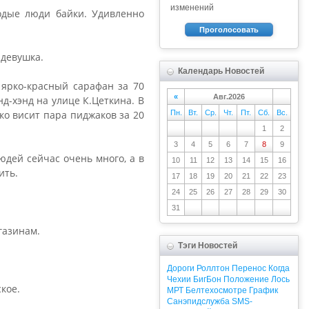
изменений
одые люди байки. Удивленно
Проголосовать
 девушка.
Календарь Новостей
 ярко-красный сарафан за 70
«
Авг.2026
д-хэнд на улице К.Цеткина. В
ко висит пара пиджаков за 20
Пн.
Вт.
Ср.
Чт.
Пт.
Сб.
Вс.
1
2
3
4
5
6
7
8
9
Людей сейчас очень много, а в
10
11
12
13
14
15
16
ить.
17
18
19
20
21
22
23
24
25
26
27
28
29
30
31
газинам.
Тэги Новостей
Дороги
Роллтон
Перенос
Когда
Чехии
БигБон
Положение
Лось
кое.
МРТ
Белтехосмотре
График
Санэпидслужба
SMS-