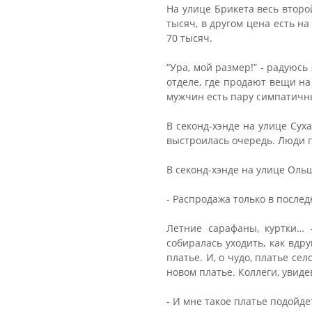
На улице Брикета весь второй
тысяч, в другом цена есть н
70 тысяч.
“Ура, мой размер!” - радуюсь
отделе, где продают вещи на
мужчин есть пару симпатичны
В секонд-хэнде на улице Сух
выстроилась очередь. Люди 
В секонд-хэнде на улице Ольш
- Распродажа только в последн
Летние сарафаны, куртки… 
собиралась уходить, как вдр
платье. И, о чудо, платье се
новом платье. Коллеги, увиде
- И мне такое платье подойдет