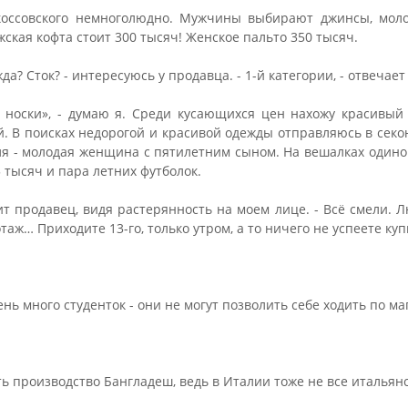
окоссовского немноголюдно. Мужчины выбирают джинсы, мол
ская кофта стоит 300 тысяч! Женское пальто 350 тысяч.
жда? Сток? - интересуюсь у продавца. - 1-й категории, - отвечает
носки», - думаю я. Среди кусающихся цен нахожу красивый
ой. В поисках недорогой и красивой одежды отправляюсь в секон
я - молодая женщина с пятилетним сыном. На вешалках одино
 тысяч и пара летних футболок.
рит продавец, видя растерянность на моем лице. - Всё смели. 
таж… Приходите 13-го, только утром, а то ничего не успеете куп
ь много студенток - они не могут позволить себе ходить по ма
ть производство Бангладеш, ведь в Италии тоже не все итальянс