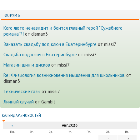
ФОРУМЫ
Кого люто ненавидит и боится главный герой "Сужебного
романа"?!
от disman3
Заказать свадьбу под ключ в Екатеринбурге
от missi7
Cвадьба под ключ в Екатеринбурге
от missi7
Магазин шин и дисков
от missi7
Re: Физиология возникновения мышления для школьников.
от
disman3
Технические газы
от missi7
Личный случай
от Gambit
КАЛЕНДАРЬ НОВОСТЕЙ
«
Авг.2026
Пн.
Вт.
Ср.
Чт.
Пт.
Сб.
Вс.
1
2