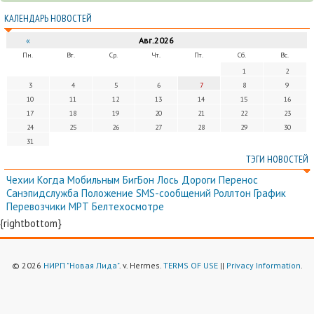
КАЛЕНДАРЬ НОВОСТЕЙ
«
Авг.2026
Пн.
Вт.
Ср.
Чт.
Пт.
Сб.
Вс.
1
2
3
4
5
6
7
8
9
10
11
12
13
14
15
16
17
18
19
20
21
22
23
24
25
26
27
28
29
30
31
ТЭГИ НОВОСТЕЙ
Чехии
Когда
Мобильным
БигБон
Лось
Дороги
Перенос
Санэпидслужба
Положение
SMS-сообщений
Роллтон
График
Перевозчики
МРТ
Белтехосмотре
{rightbottom}
© 2026
НИРП "Новая Лида"
. v. Hermes.
TERMS OF USE
||
Privacy Information
.