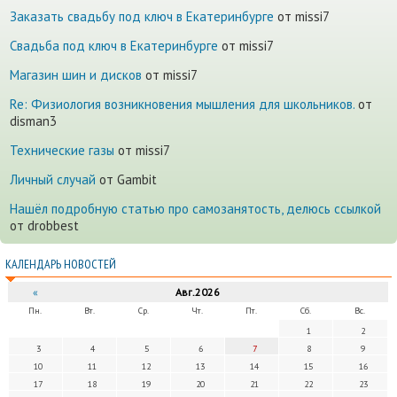
Заказать свадьбу под ключ в Екатеринбурге
от missi7
Cвадьба под ключ в Екатеринбурге
от missi7
Магазин шин и дисков
от missi7
Re: Физиология возникновения мышления для школьников.
от
disman3
Технические газы
от missi7
Личный случай
от Gambit
Нашёл подробную статью про самозанятость, делюсь ссылкой
от drobbest
КАЛЕНДАРЬ НОВОСТЕЙ
«
Авг.2026
Пн.
Вт.
Ср.
Чт.
Пт.
Сб.
Вс.
1
2
3
4
5
6
7
8
9
10
11
12
13
14
15
16
17
18
19
20
21
22
23