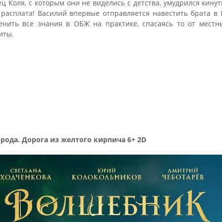
ец Коля, с которым они не виделись с детства, умудрился кину
т расплата! Василий впервые отправляется навестить брата в 
нить все знания в ОБЖ на практике, спасаясь то от местн
иты.
ода. Дорога из желтого кирпича 6+ 2D