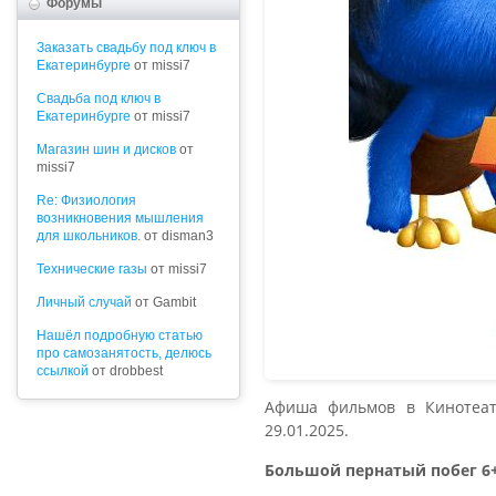
Форумы
Заказать свадьбу под ключ в
Екатеринбурге
от missi7
Cвадьба под ключ в
Екатеринбурге
от missi7
Магазин шин и дисков
от
missi7
Re: Физиология
возникновения мышления
для школьников.
от disman3
Технические газы
от missi7
Личный случай
от Gambit
Нашёл подробную статью
про самозанятость, делюсь
ссылкой
от drobbest
Афиша фильмов в Кинотеатре 
29.01.2025.
Большой пернатый побег 6+