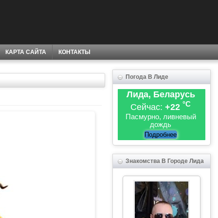
КАРТА САЙТА
КОНТАКТЫ
Погода В Лиде
Лида, Беларусь
°C
Сейчас:
+22
Пасмурно, ливневый
дождь
Подробнее
Знакомства В Городе Лида