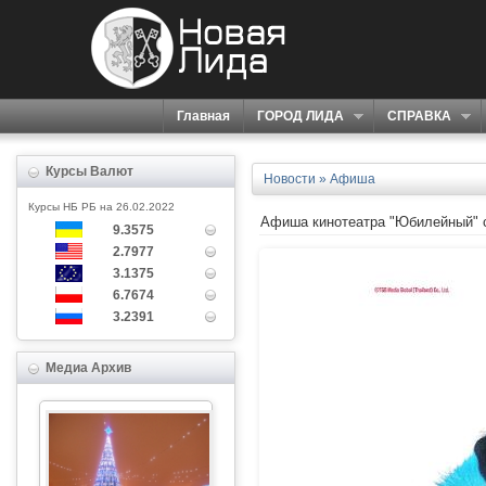
Главная
ГОРОД ЛИДА
СПРАВКА
Курсы Валют
Новости
»
Афиша
Курсы НБ РБ на 26.02.2022
Афиша кинотеатра "Юбилейный" c
9.3575
2.7977
3.1375
6.7674
3.2391
Медиа Архив