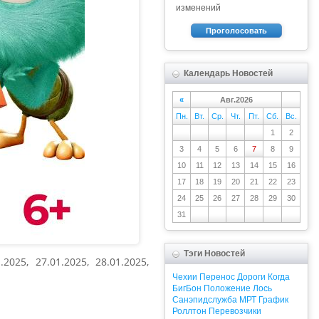
изменений
Проголосовать
Календарь Новостей
«
Авг.2026
Пн.
Вт.
Ср.
Чт.
Пт.
Сб.
Вс.
1
2
3
4
5
6
7
8
9
10
11
12
13
14
15
16
17
18
19
20
21
22
23
24
25
26
27
28
29
30
31
Тэги Новостей
025, 27.01.2025, 28.01.2025,
Чехии
Перенос
Дороги
Когда
БигБон
Положение
Лось
Санэпидслужба
МРТ
График
Роллтон
Перевозчики