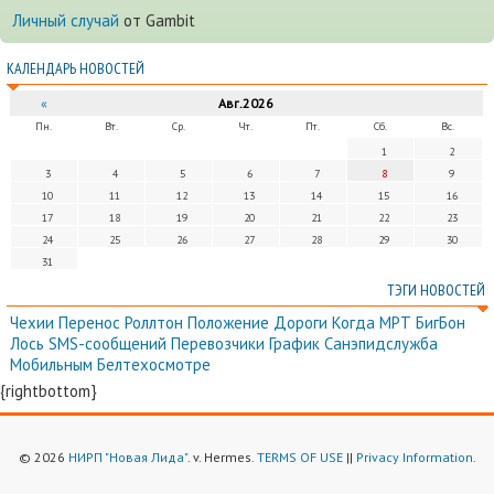
Личный случай
от Gambit
КАЛЕНДАРЬ НОВОСТЕЙ
«
Авг.2026
Пн.
Вт.
Ср.
Чт.
Пт.
Сб.
Вс.
1
2
3
4
5
6
7
8
9
10
11
12
13
14
15
16
17
18
19
20
21
22
23
24
25
26
27
28
29
30
31
ТЭГИ НОВОСТЕЙ
Чехии
Перенос
Роллтон
Положение
Дороги
Когда
МРТ
БигБон
Лось
SMS-сообщений
Перевозчики
График
Санэпидслужба
Мобильным
Белтехосмотре
{rightbottom}
© 2026
НИРП "Новая Лида"
. v. Hermes.
TERMS OF USE
||
Privacy Information
.