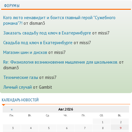
ФОРУМЫ
Кого люто ненавидит и боится главный герой "Сужебного
романа"?!
от disman3
Заказать свадьбу под ключ в Екатеринбурге
от missi7
Cвадьба под ключ в Екатеринбурге
от missi7
Магазин шин и дисков
от missi7
Re: Физиология возникновения мышления для школьников.
от
disman3
Технические газы
от missi7
Личный случай
от Gambit
КАЛЕНДАРЬ НОВОСТЕЙ
«
Авг.2026
Пн.
Вт.
Ср.
Чт.
Пт.
Сб.
Вс.
1
2
3
4
5
6
7
8
9