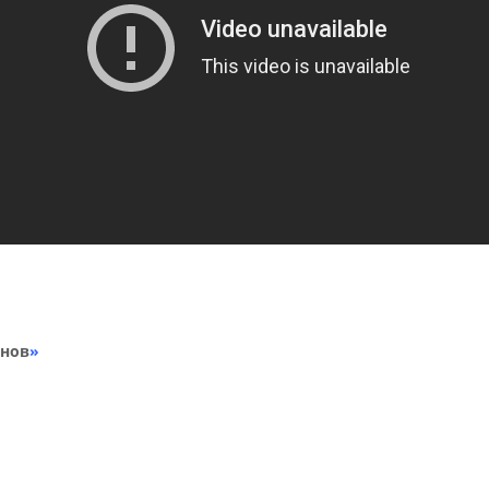
анов
»