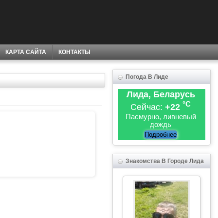
КАРТА САЙТА
КОНТАКТЫ
Погода В Лиде
Лида, Беларусь
°C
Сейчас:
+22
Пасмурно, ливневый
дождь
Подробнее
Знакомства В Городе Лида