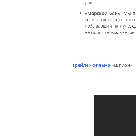
род.
«
Морской бой
»
:
Мы по
если пришельцы потен
побывавший на Луне, с
не просто возможен, он
Трейлер фильма
«
Шпион
»