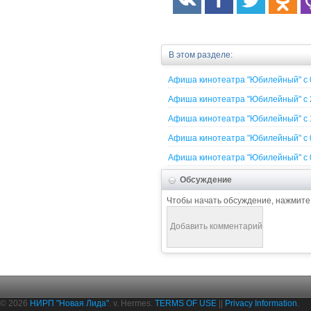
В этом разделе:
Афиша кинотеатра "Юбилейный" c 
Афиша кинотеатра "Юбилейный" c 
Афиша кинотеатра "Юбилейный" c 
Афиша кинотеатра "Юбилейный" c 
Афиша кинотеатра "Юбилейный" c 
Обсуждение
Чтобы начать обсуждение, нажмите
© 2026
НИРП "Новая Лида"
. v. Hermes.
TERMS OF USE
||
Privacy Information
.