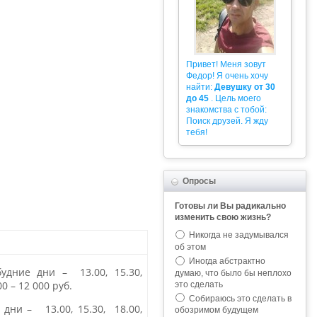
Привет! Меня зовут
Федор! Я очень хочу
найти:
Девушку от 30
до 45
. Цель моего
знакомства с тобой:
Поиск друзей. Я жду
тебя!
Опросы
Готовы ли Вы радикально
изменить свою жизнь?
Никогда не задумывался
об этом
Иногда абстрактно
будние дни
–
13.00
,
15.30
,
думаю, что было бы неплохо
00
–
12 000 руб.
это сделать
Собираюсь это сделать в
е дни –
13.00
,
15.30
,
18.00
,
обозримом будущем