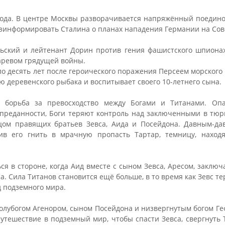
 года. В центре Москвы разворачивается напряжённый поедино
зинформировать Сталина о планах нападения Германии на Сов
ьский и лейтенант Дорин против гения фашистского шпионаж
аревом грядущей войны.
о десять лет после героического поражения Персеем морского
 деревенского рыбака и воспитывает своего 10-летнего сына.
 борьба за превосходство между Богами и Титанами. Опа
преданности, Боги теряют контроль над заключенными в тю
цом правящих братьев Зевса, Аида и Посейдона. Давным-да
вив его гнить в мрачную пропасть Тартар, темницу, наход
ся в стороне, когда Аид вместе с сыном Зевса, Аресом, заключ
а. Сила Титанов становится ещё больше, в то время как Зевс те
д подземного мира.
олубогом Агенором, сыном Посейдона и низвергнутым богом Ге
путешествие в подземный мир, чтобы спасти Зевса, свергнуть