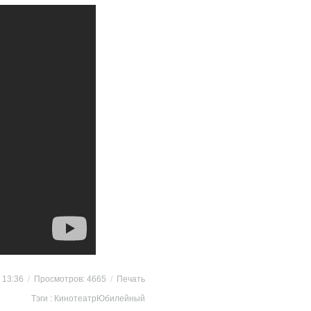
2 13:36
/
Просмотров: 4665
/
Печать
Тэги :
КинотеатрЮбилейный