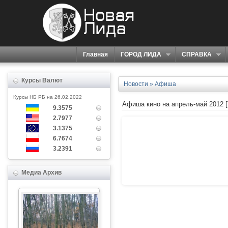
Главная
ГОРОД ЛИДА
СПРАВКА
Курсы Валют
Новости
»
Афиша
Курсы НБ РБ на 26.02.2022
Афиша кино на апрель-май 2012
9.3575
2.7977
3.1375
6.7674
3.2391
Медиа Архив