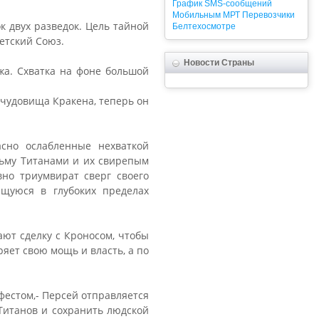
График
SMS-сообщений
Мобильным
МРТ
Перевозчики
к двух разведок. Цель тайной
Белтехосмотре
етский Союз.
Новости Страны
а. Схватка на фоне большой
 чудовища Кракена, теперь он
сно ослабленные нехваткой
рьму Титанами и их свирепым
вно триумвират сверг своего
ящуюся в глубоких пределах
ают сделку с Кроносом, чтобы
ряет свою мощь и власть, а по
фестом,- Персей отправляется
 Титанов и сохранить людской