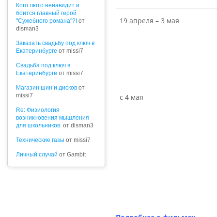
Кого люто ненавидит и
боится главный герой
19 апреля
– 3
мая
"Сужебного романа"?!
от
disman3
Заказать свадьбу под ключ в
Екатеринбурге
от missi7
Cвадьба под ключ в
Екатеринбурге
от missi7
Магазин шин и дисков
от
missi7
с
4 мая
Re: Физиология
возникновения мышления
для школьников.
от disman3
Технические газы
от missi7
Личный случай
от Gambit