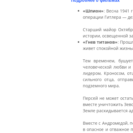
Подробнее о фильмах
«Шпион
»
: Весна 1941
операции Гитлера — де
Старший майор Октябр
истории, освещенной з
«
Гнев титанов
»
:
Прошл
живет спокойной жизнью
Тем временем, бушует
человеческой любви и 
лидером, Кроносом, от
сильного отца, отпра
подземного мира.
Персей не может остать
вместе уничтожить Зевс
Земле раскидывается а
Вместе с Андромедой, п
в опасное и отважное 