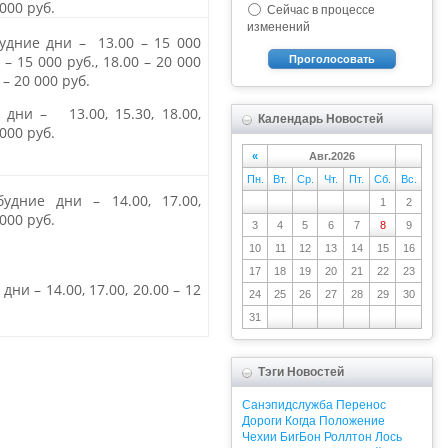
000 руб.
Сейчас в процессе
изменений
будние дни
–
13.00
–
15 000
0
–
15 000 руб.,
18.00
–
20 000
Проголосовать
5
–
20 000 руб.
е дни –
13.00
,
15.30
,
18.00
,
Календарь Новостей
000 руб.
«
Авг.2026
Пн.
Вт.
Ср.
Чт.
Пт.
Сб.
Вс.
 будние дни
–
14.00
, 17.00,
1
2
000 руб.
3
4
5
6
7
8
9
10
11
12
13
14
15
16
17
18
19
20
21
22
23
 дни –
14.00
, 17.00,
20.00
–
12
24
25
26
27
28
29
30
31
Тэги Новостей
Санэпидслужба
Перенос
Дороги
Когда
Положение
Чехии
БигБон
Роллтон
Лось