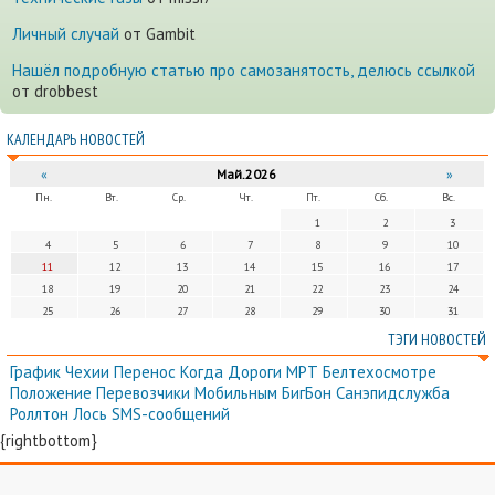
Личный случай
от Gambit
Нашёл подробную статью про самозанятость, делюсь ссылкой
от drobbest
КАЛЕНДАРЬ НОВОСТЕЙ
«
Май.2026
»
Пн.
Вт.
Ср.
Чт.
Пт.
Сб.
Вс.
1
2
3
4
5
6
7
8
9
10
11
12
13
14
15
16
17
18
19
20
21
22
23
24
25
26
27
28
29
30
31
ТЭГИ НОВОСТЕЙ
График
Чехии
Перенос
Когда
Дороги
МРТ
Белтехосмотре
Положение
Перевозчики
Мобильным
БигБон
Санэпидслужба
Роллтон
Лось
SMS-сообщений
{rightbottom}