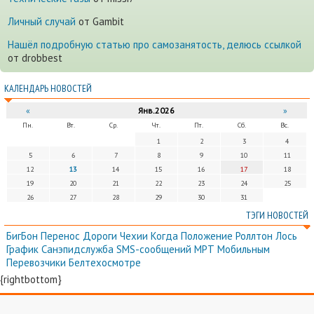
Личный случай
от Gambit
Нашёл подробную статью про самозанятость, делюсь ссылкой
от drobbest
КАЛЕНДАРЬ НОВОСТЕЙ
«
Янв.2026
»
Пн.
Вт.
Ср.
Чт.
Пт.
Сб.
Вс.
1
2
3
4
5
6
7
8
9
10
11
12
13
14
15
16
17
18
19
20
21
22
23
24
25
26
27
28
29
30
31
ТЭГИ НОВОСТЕЙ
БигБон
Перенос
Дороги
Чехии
Когда
Положение
Роллтон
Лось
График
Санэпидслужба
SMS-сообщений
МРТ
Мобильным
Перевозчики
Белтехосмотре
{rightbottom}