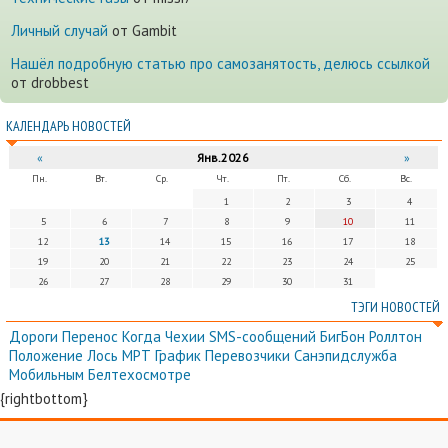
Личный случай
от Gambit
Нашёл подробную статью про самозанятость, делюсь ссылкой
от drobbest
КАЛЕНДАРЬ НОВОСТЕЙ
«
Янв.2026
»
Пн.
Вт.
Ср.
Чт.
Пт.
Сб.
Вс.
1
2
3
4
5
6
7
8
9
10
11
12
13
14
15
16
17
18
19
20
21
22
23
24
25
26
27
28
29
30
31
ТЭГИ НОВОСТЕЙ
Дороги
Перенос
Когда
Чехии
SMS-сообщений
БигБон
Роллтон
Положение
Лось
МРТ
График
Перевозчики
Санэпидслужба
Мобильным
Белтехосмотре
{rightbottom}