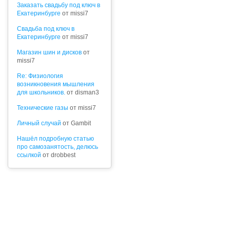
Заказать свадьбу под ключ в
Екатеринбурге
от missi7
Cвадьба под ключ в
Екатеринбурге
от missi7
Магазин шин и дисков
от
missi7
Re: Физиология
возникновения мышления
для школьников.
от disman3
Технические газы
от missi7
Личный случай
от Gambit
Нашёл подробную статью
про самозанятость, делюсь
ссылкой
от drobbest