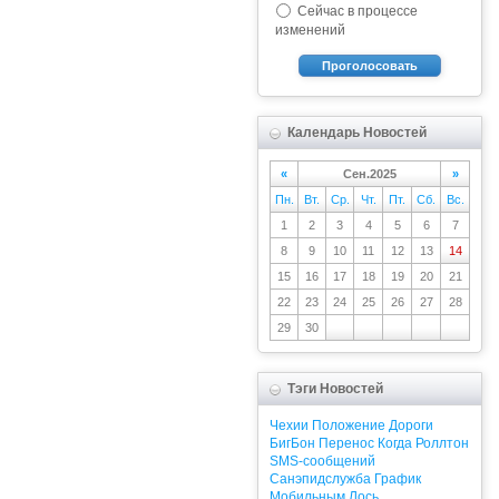
Сейчас в процессе
изменений
Проголосовать
Календарь Новостей
«
Сен.2025
»
Пн.
Вт.
Ср.
Чт.
Пт.
Сб.
Вс.
1
2
3
4
5
6
7
8
9
10
11
12
13
14
15
16
17
18
19
20
21
22
23
24
25
26
27
28
29
30
Тэги Новостей
Чехии
Положение
Дороги
БигБон
Перенос
Когда
Роллтон
SMS-сообщений
Санэпидслужба
График
Мобильным
Лось