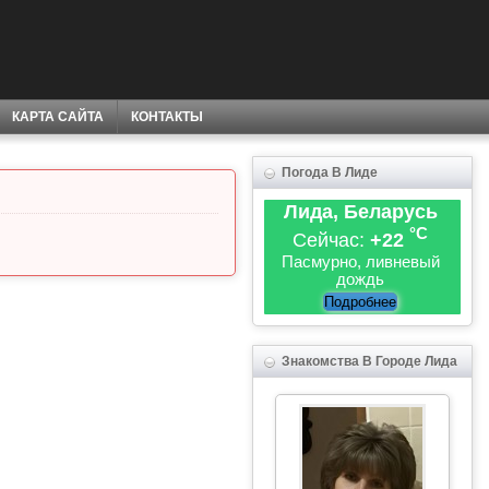
КАРТА САЙТА
КОНТАКТЫ
Погода В Лиде
Лида, Беларусь
°C
Сейчас:
+22
Пасмурно, ливневый
дождь
Подробнее
Знакомства В Городе Лида