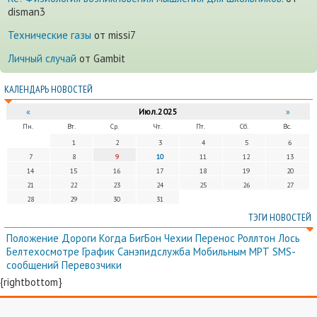
disman3
Технические газы
от missi7
Личный случай
от Gambit
КАЛЕНДАРЬ НОВОСТЕЙ
«
Июл.2025
»
Пн.
Вт.
Ср.
Чт.
Пт.
Сб.
Вс.
1
2
3
4
5
6
7
8
9
10
11
12
13
14
15
16
17
18
19
20
21
22
23
24
25
26
27
28
29
30
31
ТЭГИ НОВОСТЕЙ
Положение
Дороги
Когда
БигБон
Чехии
Перенос
Роллтон
Лось
Белтехосмотре
График
Санэпидслужба
Мобильным
МРТ
SMS-
сообщений
Перевозчики
{rightbottom}