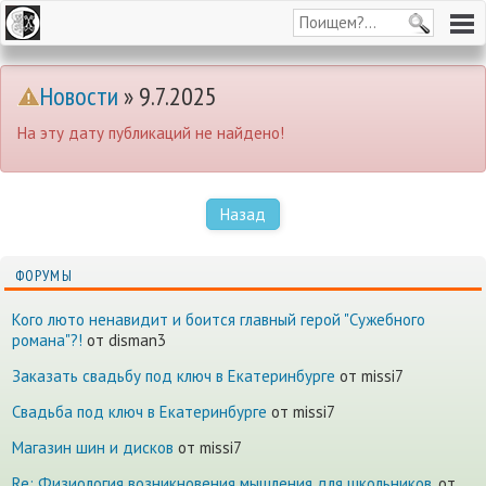
Новости
» 9.7.2025
На эту дату публикаций не найдено!
Назад
ФОРУМЫ
Кого люто ненавидит и боится главный герой "Сужебного
романа"?!
от disman3
Заказать свадьбу под ключ в Екатеринбурге
от missi7
Cвадьба под ключ в Екатеринбурге
от missi7
Магазин шин и дисков
от missi7
Re: Физиология возникновения мышления для школьников.
от