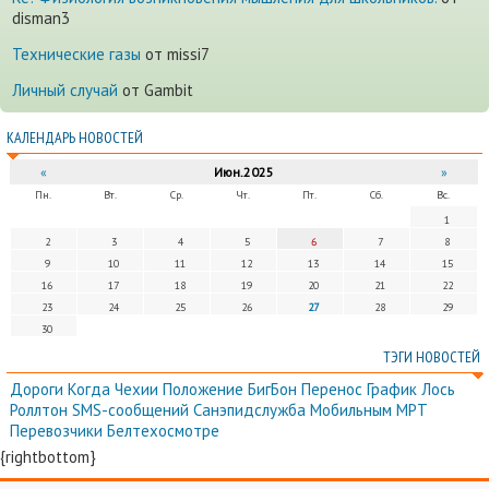
disman3
Технические газы
от missi7
Личный случай
от Gambit
КАЛЕНДАРЬ НОВОСТЕЙ
«
Июн.2025
»
Пн.
Вт.
Ср.
Чт.
Пт.
Сб.
Вс.
1
2
3
4
5
6
7
8
9
10
11
12
13
14
15
16
17
18
19
20
21
22
23
24
25
26
27
28
29
30
ТЭГИ НОВОСТЕЙ
Дороги
Когда
Чехии
Положение
БигБон
Перенос
График
Лось
Роллтон
SMS-сообщений
Санэпидслужба
Мобильным
МРТ
Перевозчики
Белтехосмотре
{rightbottom}