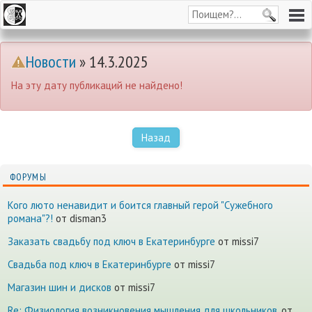
Новости
» 14.3.2025
На эту дату публикаций не найдено!
Назад
ФОРУМЫ
Кого люто ненавидит и боится главный герой "Сужебного
романа"?!
от disman3
Заказать свадьбу под ключ в Екатеринбурге
от missi7
Cвадьба под ключ в Екатеринбурге
от missi7
Магазин шин и дисков
от missi7
Re: Физиология возникновения мышления для школьников.
от