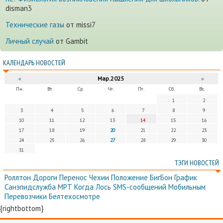
disman3
Технические газы
от missi7
Личный случай
от Gambit
КАЛЕНДАРЬ НОВОСТЕЙ
«
Мар.2025
»
Пн.
Вт.
Ср.
Чт.
Пт.
Сб.
Вс.
1
2
3
4
5
6
7
8
9
10
11
12
13
14
15
16
17
18
19
20
21
22
23
24
25
26
27
28
29
30
31
ТЭГИ НОВОСТЕЙ
Роллтон
Дороги
Перенос
Чехии
Положение
БигБон
График
Санэпидслужба
МРТ
Когда
Лось
SMS-сообщений
Мобильным
Перевозчики
Белтехосмотре
{rightbottom}