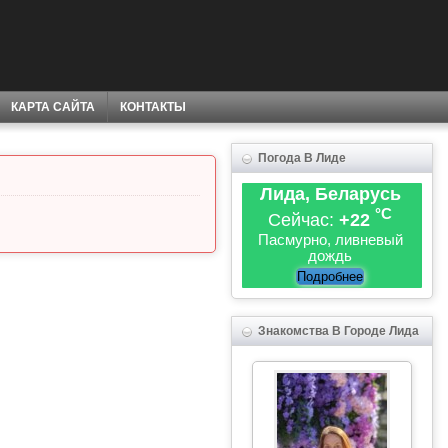
КАРТА САЙТА
КОНТАКТЫ
Погода В Лиде
Лида, Беларусь
°C
Сейчас:
+22
Пасмурно, ливневый
дождь
Подробнее
Знакомства В Городе Лида