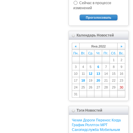
Сейчас в процессе
изменений
Проголосовать
Календарь Новостей
«
Янв.2022
»
Пн.
Вт.
Ср.
Чт.
Пт.
Сб.
Вс.
1
2
3
4
5
6
7
8
9
10
11
12
13
14
15
16
17
18
19
20
21
22
23
24
25
26
27
28
29
30
31
Тэги Новостей
Чехии
Дороги
Перенос
Когда
График
Роллтон
МРТ
Санэпидслужба
Мобильным