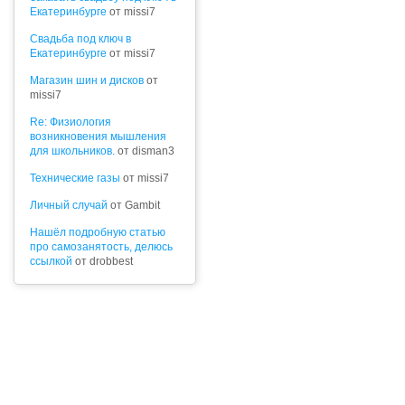
Екатеринбурге
от missi7
Cвадьба под ключ в
Екатеринбурге
от missi7
Магазин шин и дисков
от
missi7
Re: Физиология
возникновения мышления
для школьников.
от disman3
Технические газы
от missi7
Личный случай
от Gambit
Нашёл подробную статью
про самозанятость, делюсь
ссылкой
от drobbest