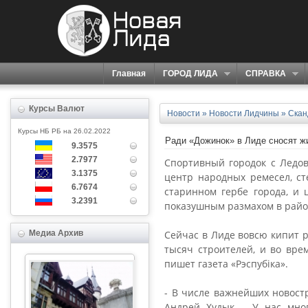
Главная
ГОРОД ЛИДА
СПРАВКА
Курсы Валют
Новости
»
Новости Лидчины
»
Скан
Курсы НБ РБ на 26.02.2022
Ради «Дожинок» в Лиде сносят 
9.3575
2.7977
Спортивный городок с Ледов
3.1375
центр народных ремесел, ст
6.7674
старинном гербе города, и 
3.2391
показушным размахом в райо
Медиа Архив
Сейчас в Лиде вовсю кипит р
тысяч строителей, и во вре
пишет газета «Рэспубіка».
- В числе важнейших новостр
Андрей Худык. - У нас мно