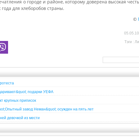
чатления о городе и районе, которому доверена высокая честь
года для хлеборобов страны.
©
05.05.1
Тэги :
Ли
ротеста
даривают&quot; подарки УЕФА
кт крупных приписок
ot;Опытный завод Неман&quot; осужден на пять лет
ней девочкой из мести