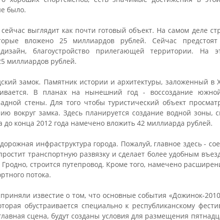
не было.
сейчас выглядит как почти готовый объект. На самом деле ст
торые вложено 25 миллиардов рублей. Сейчас предстоят
 дизайн, благоустройство прилегающей территории. На э
25 миллиардов рублей.
дский замок. Памятник истории и архитектуры, заложенный в XI
вливается. В планах на нынешний год - воссоздание южно
падной стены. Для того чтобы туристический объект просматр
ию вокруг замка. Здесь планируется создание водной зоны, с
а до конца 2012 года намечено вложить 42 миллиарда рублей.
дорожная инфраструктура города. Пожалуй, главное здесь - сое
простит транспортную развязку и сделает более удобным въезд
ы Гродно, строится путепровод. Кроме того, намечено расширени
ртного потока.
сприняли известие о том, что основные события «Дожинок-201
оторая обустраивается специально к республиканскому фести
 главная сцена, будут созданы условия для размещения пятнадц