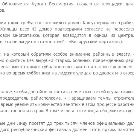
. Обновляется Курган Бессмертия, создаются площадки для
ов.
рии также требуется снос жилых домов. Как утверждают в райис
Жильцы всех 43 домов подтвердили согласие на переселе
овой многоэтажке, которая возводится в одном из центр
е, кто не входит в это «почти»? -- «Белорусский партизан»).
 на который обратили особое внимание районные власти, -
дно обойтись без вырубки старых, больных, поврежденных дер
ень: вместо каждого убранного высадить пять новых деревьев
ько во время субботника на лидских улицах, во дворах и в скве
можное, чтобы достойно встретить почетных гостей и участнико
 председатель райисполкома. - Наращиваем темпы строитель
ремя увеличить количество занятых в этом процессе работни
ачественно и в срок. В том числе и гостиницы, общежития, где
ые дни Лиду посетят до трех тысяч членов официальных де
аждого республиканский фестиваль должен стать ярким, памят