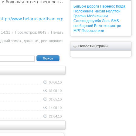
 и большая ответственность -
БигБон
Дороги
Перенос
Когда
Положение
Чехии
Роллтон
График
Мобильным
http://www.belaruspartisan.org
Санэпидслужба
Лось
SMS-
сообщений
Белтехосмотре
МРТ
Перевозчики
0 14:31
/
Просмотров: 6643
/
Печать
дский замок
,
дожинки
,
реставрация
Новости Страны
Поиск
08.06.10
31.05.10
31.05.10
14.05.10
21.04.10