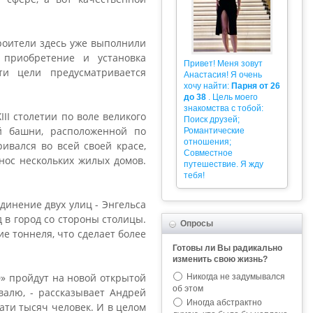
роители здесь уже выполнили
 приобретение и установка
Привет! Меня зовут
ти цели предусматривается
Анастасия! Я очень
хочу найти:
Парня от 26
до 38
. Цель моего
знакомства с тобой:
II столетии по воле великого
Поиск друзей;
й башни, расположенной по
Романтические
отношения;
ивался во всей своей красе,
Совместное
нос нескольких жилых домов.
путешествие. Я жду
тебя!
динение двух улиц - Энгельса
 в город со стороны столицы.
Опросы
е тоннеля, что сделает более
Готовы ли Вы радикально
изменить свою жизнь?
0» пройдут на новой открытой
Никогда не задумывался
об этом
валю, - рассказывает Андрей
Иногда абстрактно
ати тысяч человек. И в целом