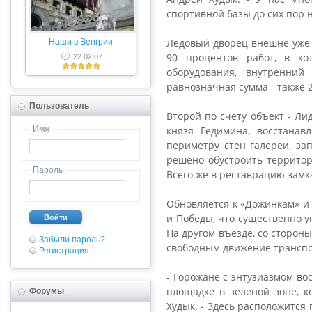
спортивной базы до сих пор 
Ледовый дворец внешне уже 
Наши в Венгрии
90 процентов работ, в ко
22.02.07
оборудования, внутренний
равнозначная сумма - также 
Пользователь
Второй по счету объект - Ли
Имя
князя Гедимина, восстана
периметру стен галереи, за
решено обустроить территор
Пароль
Всего же в реставрацию замк
Обновляется к «Дожинкам» и 
и Победы, что существенно у
Войти
На другом въезде, со сторон
Забыли пароль?
свободным движение транспо
Регистрация
- Горожане с энтузиазмом во
площадке в зеленой зоне, к
Форумы
Худык. - Здесь расположится