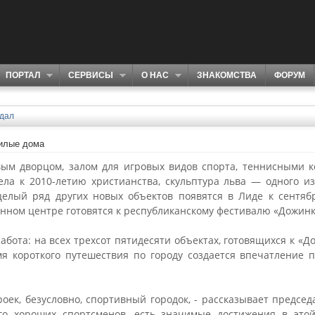
ПОРТАЛ
СЕРВИСЫ
О НАС
ЗНАКОМСТВА
ФОРУМ
дал
жилые дома
ым дворцом, залом для игровых видов спорта, теннисными 
ела к 2010-летию христианства, скульптура льва — одного и
целый ряд других новых объектов появятся в Лиде к сентя
нном центре готовятся к республиканскому фестивалю «Дожинк
абота: на всех трехсот пятидесяти объектах, готовящихся к «До
мя короткого путешествия по городу создается впечатление 
оек, безусловно, спортивный городок, - рассказывает предсе
го хороших спортсменов, есть значимые достижения в этой