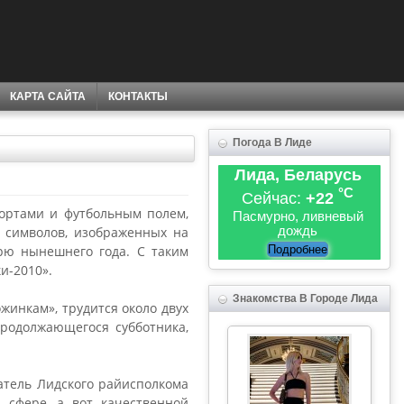
КАРТА САЙТА
КОНТАКТЫ
Погода В Лиде
Лида, Беларусь
°C
Сейчас:
+22
кортами и футбольным полем,
Пасмурно, ливневый
дождь
з символов, изображенных на
брю нынешнего года. С таким
Подробнее
и-2010».
Знакомства В Городе Лида
жинкам», трудится около двух
продолжающегося субботника,
датель Лидского райисполкома
 сфере, а вот качественной