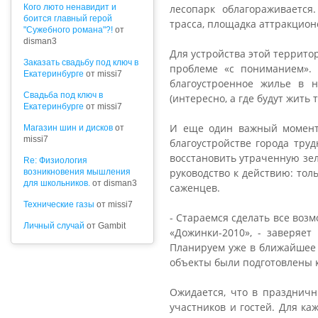
Кого люто ненавидит и
лесопарк облагораживается
боится главный герой
трасса, площадка аттракцион
"Сужебного романа"?!
от
disman3
Для устройства этой террито
Заказать свадьбу под ключ в
проблеме «с пониманием». 
Екатеринбурге
от missi7
благоустроенное жилье в н
Cвадьба под ключ в
(интересно, а где будут жить т
Екатеринбурге
от missi7
И еще один важный момент,
Магазин шин и дисков
от
missi7
благоустройстве города тру
восстановить утраченную зел
Re: Физиология
руководство к действию: тол
возникновения мышления
для школьников.
от disman3
саженцев.
Технические газы
от missi7
- Стараемся сделать все воз
Личный случай
от Gambit
«Дожинки-2010», - заверяет
Планируем уже в ближайшее в
объекты были подготовлены к
Ожидается, что в праздничн
участников и гостей. Для к