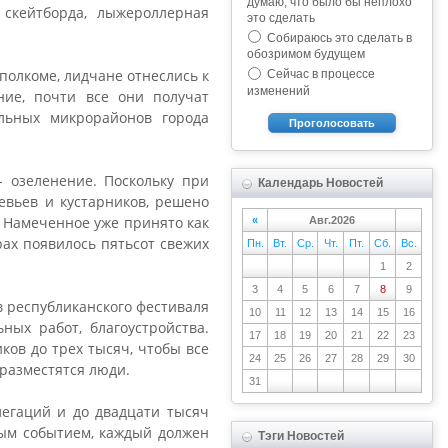
думаю, что было бы неплохо
 скейтборда, лыжероллерная
это сделать
Собираюсь это сделать в
обозримом будущем
полкоме, лидчане отнеслись к
Сейчас в процессе
изменений
ние, почти все они получат
альных микрорайонов города
Проголосовать
 озеленение. Поскольку при
Календарь Новостей
евьев и кустарников, решено
. Намеченное уже принято как
«
Авг.2026
рах появилось пятьсот свежих
Пн.
Вт.
Ср.
Чт.
Пт.
Сб.
Вс.
1
2
3
4
5
6
7
8
9
в республиканского фестиваля
10
11
12
13
14
15
16
ных работ, благоустройства.
17
18
19
20
21
22
23
ков до трех тысяч, чтобы все
24
25
26
27
28
29
30
 разместятся люди.
31
легаций и до двадцати тысяч
ным событием, каждый должен
Тэги Новостей