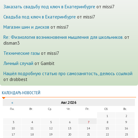
Заказать свадьбу под ключ в Екатеринбурге
от missi7
Cвадьба под ключ в Екатеринбурге
от missi7
Магазин шин и дисков
от missi7
Re: Физиология возникновения мышления для школьников.
от
disman3
Технические газы
от missi7
Личный случай
от Gambit
Нашёл подробную статью про самозанятость, делюсь ссылкой
от drobbest
КАЛЕНДАРЬ НОВОСТЕЙ
«
Авг.2026
Пн.
Вт.
Ср.
Чт.
Пт.
Сб.
Вс.
1
2
3
4
5
6
7
8
9
10
11
12
13
14
15
16
17
18
19
20
21
22
23