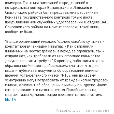
примеров. Так, книга замечаний и предложений в
нотариальных конторах Волковысского,
Лидского
и
Свислочского районов была представлена работникам
Комитета государственного контроля только после
предъявления ими служебных удостоверений. В отделе ЗАГС
Осиповичского района на момент проверки такой книги
вообще не было.
"В ряде организаций никакого "одного окна", по сути, нет, -
констатировал Геннадий Невыглас. - Как отправляли
чиновники на местах граждан в поход за справками, так и
отправляют, как требовали от них огромное количество
документов, так и требуют". К примеру, работники отдела
образования Минского райисполкома считают, что для
выдачи дубликата документа об образовании помимо
перечня, установленного указом №152, они по своему
усмотрению могут потребовать от граждан копию трудовой
книжки, документ об обращении в милицию и другие. Иначе
как произволом это назвать нельзя. Подобные факты,
считает глава Администрации президента, недопустимы.
БЕЛТА
12.01.07 12:01
Просмотров: 5455