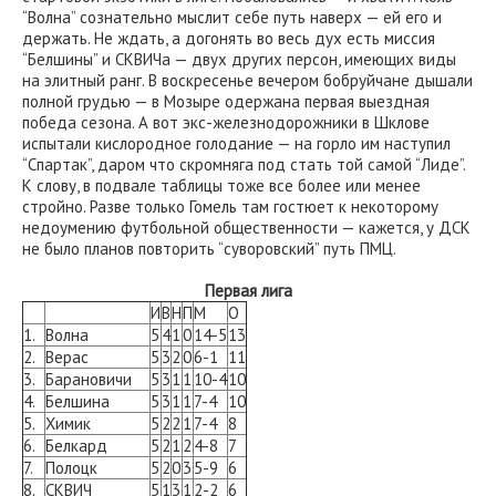
“Волна” сознательно мыслит себе путь наверх — ей его и
держать. Не ждать, а догонять во весь дух есть миссия
“Белшины” и СКВИЧа — двух других персон, имеющих виды
на элитный ранг. В воскресенье вечером бобруйчане дышали
полной грудью — в Мозыре одержана первая выездная
победа сезона. А вот экс-железнодорожники в Шклове
испытали кислородное голодание — на горло им наступил
“Спартак”, даром что скромняга под стать той самой “Лиде”.
К слову, в подвале таблицы тоже все более или менее
стройно. Разве только Гомель там гостюет к некоторому
недоумению футбольной общественности — кажется, у ДСК
не было планов повторить “суворовский” путь ПМЦ.
Первая лига
И
В
Н
П
М
О
1.
Волна
5
4
1
0
14-5
13
2.
Верас
5
3
2
0
6-1
11
3.
Барановичи
5
3
1
1
10-4
10
4.
Белшина
5
3
1
1
7-4
10
5.
Химик
5
2
2
1
7-4
8
6.
Белкард
5
2
1
2
4-8
7
7.
Полоцк
5
2
0
3
5-9
6
8.
СКВИЧ
5
1
3
1
2-2
6