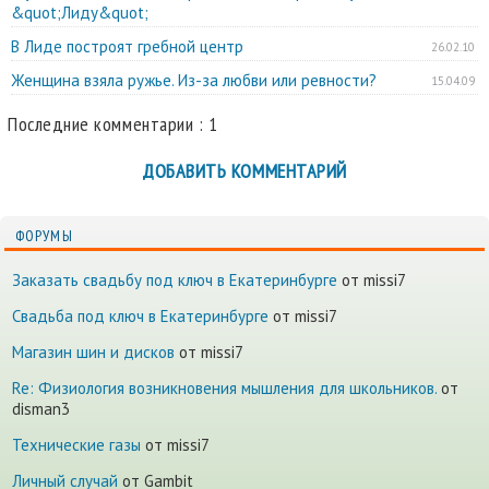
&quot;Лиду&quot;
В Лиде построят гребной центр
26.02.10
Женщина взяла ружье. Из-за любви или ревности?
15.04.09
Последние комментарии : 1
ДОБАВИТЬ КОММЕНТАРИЙ
ФОРУМЫ
Заказать свадьбу под ключ в Екатеринбурге
от missi7
Cвадьба под ключ в Екатеринбурге
от missi7
Магазин шин и дисков
от missi7
Re: Физиология возникновения мышления для школьников.
от
disman3
Технические газы
от missi7
Личный случай
от Gambit