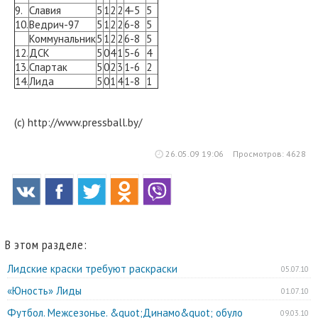
9.
Славия
5
1
2
2
4-5
5
10.
Ведрич-97
5
1
2
2
6-8
5
Коммунальник
5
1
2
2
6-8
5
12.
ДСК
5
0
4
1
5-6
4
13.
Спартак
5
0
2
3
1-6
2
14.
Лида
5
0
1
4
1-8
1
(c) http://www.pressball.by/
26.05.09 19:06
Просмотров: 4628
В этом разделе:
Лидские краски требуют раскраски
05.07.10
«Юность» Лиды
01.07.10
Футбол. Межсезонье. &quot;Динамо&quot; обуло
09.03.10