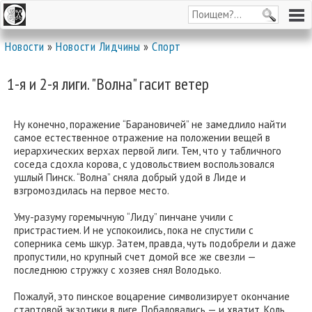
Новости
»
Новости Лидчины
»
Спорт
1-я и 2-я лиги. "Волна" гасит ветер
Ну конечно, поражение “Барановичей” не замедлило найти
самое естественное отражение на положении вещей в
иерархических верхах первой лиги. Тем, что у табличного
соседа сдохла корова, с удовольствием воспользовался
ушлый Пинск. “Волна” сняла добрый удой в Лиде и
взгромоздилась на первое место.
Уму-разуму горемычную “Лиду” пинчане учили с
пристрастием. И не успокоились, пока не спустили с
соперника семь шкур. Затем, правда, чуть подобрели и даже
пропустили, но крупный счет домой все же свезли —
последнюю стружку с хозяев снял Володько.
Пожалуй, это пинское воцарение символизирует окончание
стартовой экзотики в лиге. Побаловались — и хватит. Коль