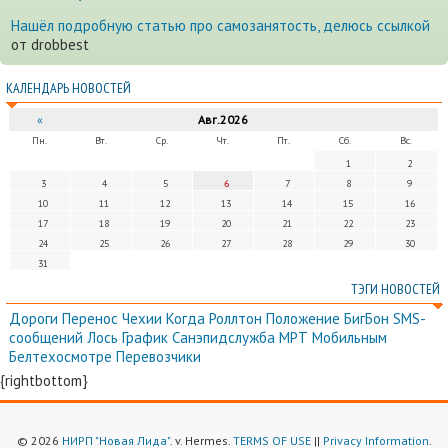
Нашёл подробную статью про самозанятость, делюсь ссылкой
от drobbest
КАЛЕНДАРЬ НОВОСТЕЙ
«
Авг.2026
Пн.
Вт.
Ср.
Чт.
Пт.
Сб.
Вс.
1
2
3
4
5
6
7
8
9
10
11
12
13
14
15
16
17
18
19
20
21
22
23
24
25
26
27
28
29
30
31
ТЭГИ НОВОСТЕЙ
Дороги
Перенос
Чехии
Когда
Роллтон
Положение
БигБон
SMS-
сообщений
Лось
График
Санэпидслужба
МРТ
Мобильным
Белтехосмотре
Перевозчики
{rightbottom}
© 2026
НИРП "Новая Лида"
. v. Hermes.
TERMS OF USE
||
Privacy Information
.