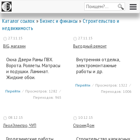
Каталог ссылок
»
Бизнес и финансы
»
Строительство и
недвижимость
27.11.15
27.11.15
BIG, магазин
Выгодный ремонт
Окна Двери Рамы ПВХ.
Внутренняя отделка,
Ворота. Роллеты. Матрасы
электромонтажные
и подушки. Ламинат.
работы и др.
Жидкие обои.
Перейти
⁄
Просмотров: 1322
⁄
Перейти
⁄
Просмотров: 1282
⁄
Переходов: 1006
Переходов: 965
08.12.15
10.12.15
ЛеолЭлектро, ЧУП
СтроимДом
Геодезические работы.
Строительство каркасных