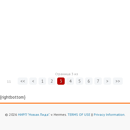
Страница
3
из
<<
<
1
2
3
4
5
6
7
>
>>
11
{rightbottom}
© 2026
НИРП "Новая Лида"
. v. Hermes.
TERMS OF USE
||
Privacy Information
.