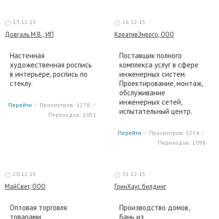
13.12.15
16.12.15
Довгаль М.В., ИП
КреативЭнерго, ООО
Настенная
Поставщик полного
художественная роспись
комплекса услуг в сфере
в интерьере, роспись по
инженерных систем.
стеклу.
Проектирование, монтаж,
обслуживание
инженерных сетей,
Перейти
⁄
Просмотров: 1278
⁄
испытательный центр.
Переходов: 1051
Перейти
⁄
Просмотров: 1254
⁄
Переходов: 1098
20.12.15
31.12.15
МайСвет, ООО
ГринХаус билдинг
Оптовая торговля
Производство домов,
товарами
бань из