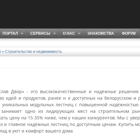
ПОРТАЛ
СЕРВИСЫ
О НАС
ЗНАКОМСТВА
ФОРУМ
ы
»
Строительство и недвижимость
ав Двор» - это высококачественные и надёжные решения.
о идей и продуктов, ранее н е доступных на белорусском и 
а уникальных модульных лестниц с повышенной надёжностью
 занимает одно из лидирующих мест на строительном рынк
ать цену на 15-35% ниже, чем у наших конкурентов. Мы с ув
 и главное надёжных лестниц по доступным ценам. Купить мо
лад в уют и комфорт вашего дома