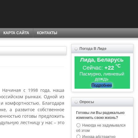
КАРТА САЙТА
КОНТАКТЫ
Погода В Лиде
Лида, Беларусь
°C
Сейчас:
+22
Пасмурно, ливневый
дождь
Подробнее
 Начиная с 1998 года, наша
российском рынках. Одной из
Опросы
 и комфортностью. Благодаря
е, а развитое собственное
Готовы ли Вы радикально
еренностью готовы предложить
изменить свою жизнь?
дульную лестницу у нас – это
Никогда не задумывался
об этом
Иногда абстрактно