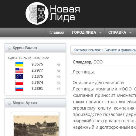
Главная
ГОРОД ЛИДА
СПРАВКА
Курсы Валют
Каталог ссылок
»
Бизнес и финанс
Курсы НБ РБ на 26.02.2022
Славдвор, ООО
9.3575
2.7977
Лестницы.
3.1375
Описание деятельности
6.7674
Лестницы компании «ООО Сл
3.2391
компания приносит множеств
таких новинок стала линейк
Медиа Архив
огромному опыту компания
производство позволяет держ
широкий спектр качественных
надёжный и долгосрочный вк