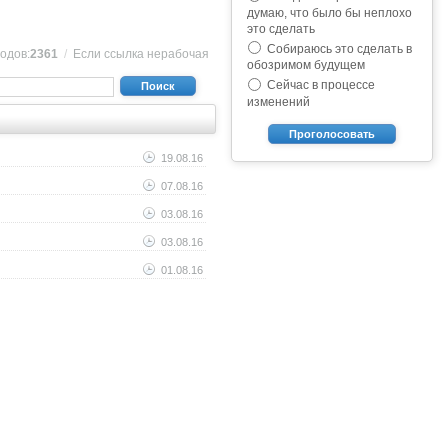
думаю, что было бы неплохо
это сделать
Собираюсь это сделать в
одов:
2361
/
Если ссылка нерабочая
обозримом будущем
Сейчас в процессе
Поиск
изменений
Проголосовать
19.08.16
07.08.16
03.08.16
03.08.16
01.08.16