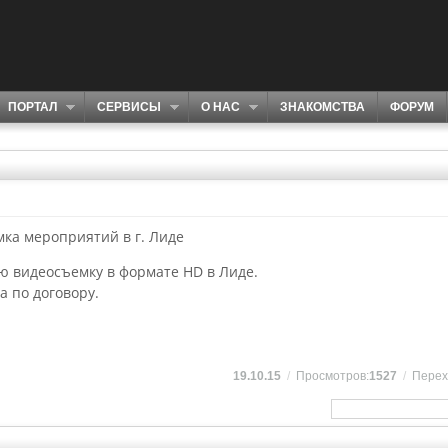
ПОРТАЛ
СЕРВИСЫ
О НАС
ЗНАКОМСТВА
ФОРУМ
ка мероприятий в г. Лиде
 видеосъемку в формате HD в Лиде.
а по договору.
19.10.15
/
Просмотров:
1527
/
Перех