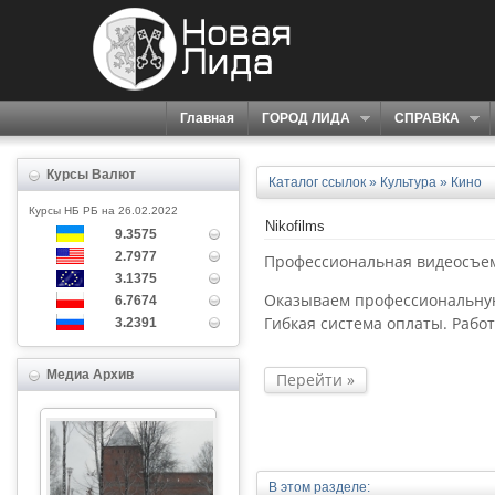
Главная
ГОРОД ЛИДА
СПРАВКА
Курсы Валют
Каталог ссылок
»
Культура
»
Кино
Курсы НБ РБ на 26.02.2022
Nikofilms
9.3575
2.7977
Профессиональная видеосъем
3.1375
Оказываем профессиональную
6.7674
Гибкая система оплаты. Работ
3.2391
Медиа Архив
Перейти
В этом разделе: