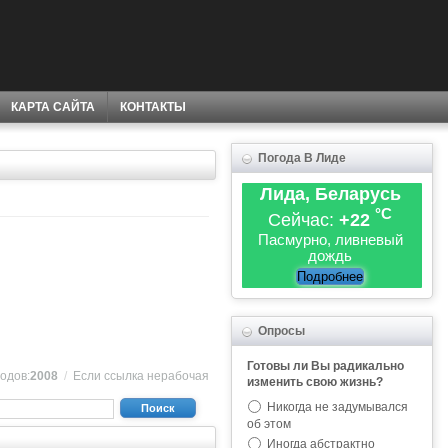
КАРТА САЙТА
КОНТАКТЫ
Погода В Лиде
Лида, Беларусь
°C
Сейчас:
+22
Пасмурно, ливневый
дождь
Подробнее
Опросы
Готовы ли Вы радикально
одов:
2008
/
Если ссылка нерабочая
изменить свою жизнь?
Никогда не задумывался
Поиск
об этом
Иногда абстрактно