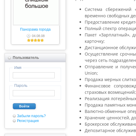
Система сбережений 
временно свободных де
Предоставление кредит
Полный спектр операций
Панорама города
Пакет «Зарплатный», д
04.08.08
карточку;
Дистанционное обслужи
Осуществление срочных
Пользователь
через сеть подразделен
Отправление и получе
Имя
Union;
Продажа мерных слитко
Финансовое сопровож
Пароль
страховых возмещений;
Реализация лотерейных
Продажа памятных моне
Войти
Валютно-обменные опе
Забыли пароль?
Хранение ценностей, д
Регистрация
Брокерское обслуживан
Депозитарное обслужи