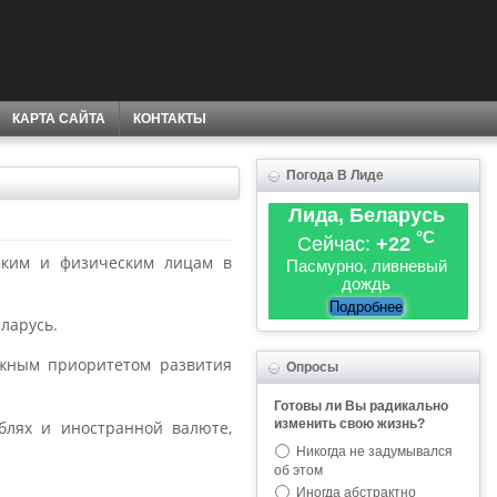
КАРТА САЙТА
КОНТАКТЫ
Погода В Лиде
Лида, Беларусь
°C
Сейчас:
+22
ским и физическим лицам в
Пасмурно, ливневый
дождь
Подробнее
ларусь.
ажным приоритетом развития
Опросы
Готовы ли Вы радикально
изменить свою жизнь?
блях и иностранной валюте,
Никогда не задумывался
об этом
Иногда абстрактно