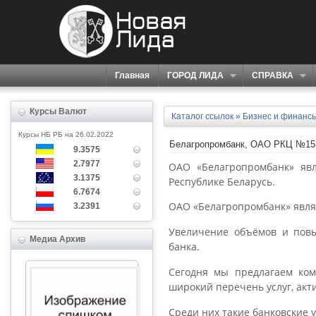
Главная
ГОРОД ЛИДА
СПРАВКА
Курсы Валют
Каталог ссылок
»
Бизнес и финанс
Курсы НБ РБ на 26.02.2022
Белагропромбанк, ОАО РКЦ №15
9.3575
2.7977
ОАО «Белагропромбанк» яв
3.1375
Республике Беларусь.
6.7674
ОАО «Белагропромбанк» являе
3.2391
Увеличение объёмов и повы
Медиа Архив
банка.
Сегодня мы предлагаем ком
широкий перечень услуг, акт
Среди них такие банковские у