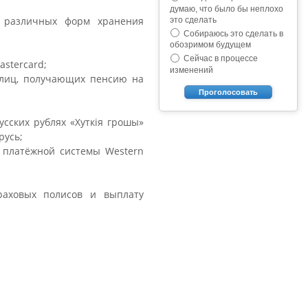
думаю, что было бы неплохо
а различных форм хранения
это сделать
Собираюсь это сделать в
обозримом будущем
Сейчас в процессе
astercard;
изменений
я лиц, получающих пенсию на
Проголосовать
сских рублях «Хуткiя грошы»
русь;
 платёжной системы Western
раховых полисов и выплату