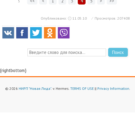
<<
<
1
2
3
4
5
>
>>
5
Опубликовано:
11.05.10
⁄
Просмотров: 207408
Поиск
{rightbottom}
© 2026
НИРП "Новая Лида"
. v. Hermes.
TERMS OF USE
||
Privacy Information
.