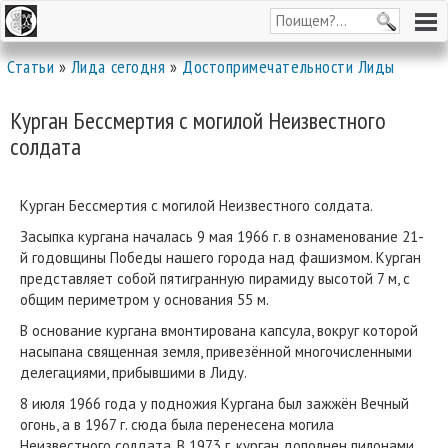
Статьи
»
Лида сегодня
»
Достопримечательности Лиды
Курган Бессмертия с могилой Неизвестного
солдата
Курган Бессмертия с могилой Неизвестного солдата.
Засыпка кургана началась 9 мая 1966 г. в ознаменование 21-
й годовщины Победы нашего города над фашизмом. Курган
представляет собой пятигранную пирамиду высотой 7 м, с
общим периметром у основания 55 м.
В основание кургана вмонтирована капсула, вокруг которой
насыпана священная земля, привезённой многочисленными
делегациями, прибывшими в Лиду.
8 июля 1966 года у подножия Кургана был зажжён Вечный
огонь, а в 1967 г. сюда была перенесена могила
Неизвестного солдата. В 1973 г. курган дополнен пилонами