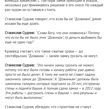
воевода Хованский. С той поры замок приходил в упадок,
несколько раз принималось решение о его сносе. Но каждый
раз чудом он оставался стоять.
Станислав Судник говорит, что если бы не "Дожинки", денег
искали бы еще долго.
Станислав Судник:
"Слава Богу, что они появились! Потому
что если бы не было этих "Дожинок", то деньги выбивали бы
еще не один год!"
Краевед считает, что такие сжатые сроки — до
сентябрьских "Дожинок" — ничем замку грозить не могут.
Станислав Судник:
"Это ничем замку грозить не может,
потому что все были готовы к началу работы уже давно,
просто не было денег. К тому же никто не ставит задачу
закончить замок до "Дожинок". К "Дожинкам" должны быть
заменены галереи, которые подгнили за 20 лет, отстроены
стены и поднята башня. А полная сдача замка — в 2012 году.
Эти работы — достроить стены и башню — они реальны и
могут быть выполнены".
Станислав Судник убежден, что строители не станут