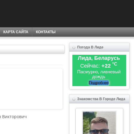
КАРТА САЙТА
КОНТАКТЫ
Погода В Лиде
Лида, Беларусь
°C
Сейчас:
+22
Пасмурно, ливневый
дождь
Подробнее
Знакомства В Городе Лида
в Викторович