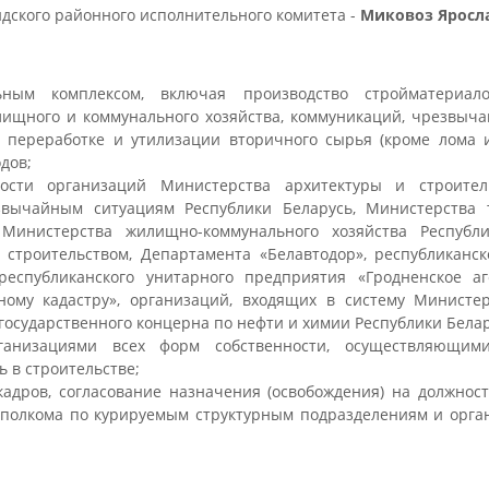
дского районного исполнительного комитета -
Миковоз Яросл
ьным комплексом, включая производство стройматериалов
ищного и коммунального хозяйства, коммуникаций, чрезвыч
, переработке и утилизации вторичного сырья (кроме лома
дов;
ости организаций Министерства архитектуры и строитель
вычайным ситуациям Республики Беларусь, Министерства 
 Министерства жилищно-коммунального хозяйства Республ
 строительством, Департамента «Белавтодор», республиканс
 республиканского унитарного предприятия «Гродненское а
ному кадастру», организаций, входящих в систему Министер
 государственного концерна по нефти и химии Республики Белар
ганизациями всех форм собственности, осуществляющими
 в строительстве;
кадров, согласование назначения (освобождения) на должнос
сполкома по курируемым структурным подразделениям и орга