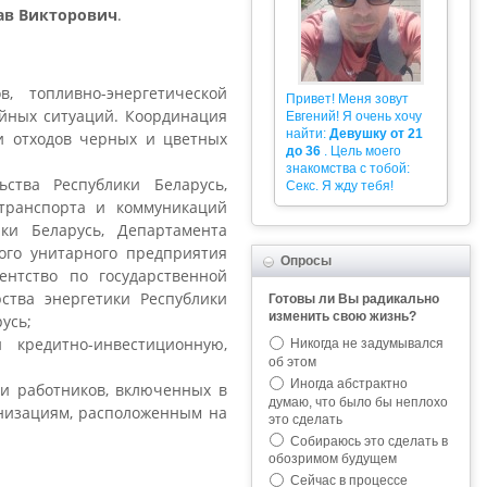
ав Викторович
.
, топливно-энергетической
Привет! Меня зовут
айных ситуаций. Координация
Евгений! Я очень хочу
найти:
Девушку от 21
 и отходов черных и цветных
до 36
. Цель моего
знакомства с тобой:
ства Республики Беларусь,
Секс. Я жду тебя!
транспорта и коммуникаций
ики Беларусь, Департамента
кого унитарного предприятия
Опросы
гентство по государственной
ства энергетики Республики
Готовы ли Вы радикально
изменить свою жизнь?
усь;
 кредитно-инвестиционную,
Никогда не задумывался
об этом
Иногда абстрактно
ти работников, включенных в
думаю, что было бы неплохо
низациям, расположенным на
это сделать
Собираюсь это сделать в
обозримом будущем
Сейчас в процессе