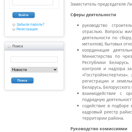
Заместитель председателя Ли
Сферы деятельности
Войти
Забыли пароль?
руководство строител
Регистрация
отраслью. Вопросы жил
деятельности по сбору
металлов), бытовых отхо
Поиск
координация деятельн
Министерства по чрез
Республики Беларусь,
контроля и надзора за
«Госстройэкспертиза»,
регистрации и земель
Поиск
Беларусь, Белорусского
взаимодействие с ор
подрядную деятельность
содействие в подборе 
кадровый реестр райи
территории района.
Руководство комиссиями