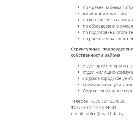
по чрезвычайным ситу
жилищной комиссии;
по контролю за санита
по обследованию жилья
по подготовке к отопит
по расчетам за энергон
Структурные подразделен
собственности района
отдел архитектуры и ст
отдел жилищно-коммуна
Лидское городское уни
коммунальное унитарно
Лидское унитарное гор
Телефон: +375 154 534006
Факс: +375 154 534004
e-mail: office@mail.lida.by