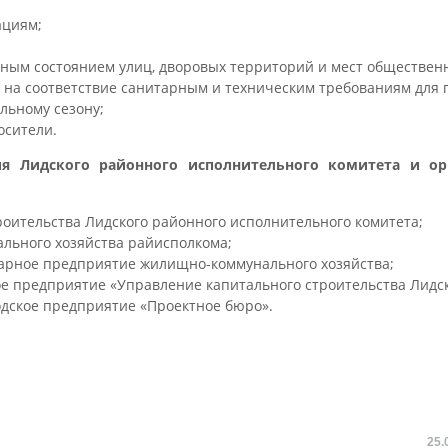
ациям;
рным состоянием улиц, дворовых территорий и мест обществен
 на соответствие санитарным и техническим требованиям для
ельному сезону;
осители.
ия Лидского районного исполнительного комитета и ор
роительства Лидского районного исполнительного комитета;
льного хозяйства райисполкома;
тарное предприятие жилищно-коммунального хозяйства;
е предприятие «Управление капитального строительства Лидск
одское предприятие «Проектное бюро».
25.