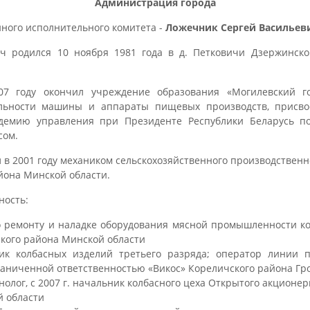
Администрация города
ного исполнительного комитета -
Ложечник Сергей Васильев
ч родился 10 ноября 1981 года в д. Петковичи Дзержинско
07 году окончил учреждение образования «Могилевский го
альности машины и аппараты пищевых производств, присво
адемию управления при Президенте Республики Беларусь п
сом.
 в 2001 году механиком сельскохозяйственного производственн
йона Минской области.
ность:
по ремонту и наладке оборудования мясной промышленности ко
кого района Минской области
ик колбасных изделий третьего разряда; оператор линии 
раниченной ответственностью «Викос» Кореличского района Гр
нолог, с 2007 г. начальник колбасного цеха Открытого акционе
 области