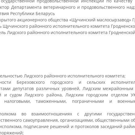
Государственной продовольственной инспекции по качеству
ктор Департамента ветеринарного и продовольственного над
твия Республики Беларусь
открытого акционерного общества «Щучинский маслосырзавод» 
ль Щучинского районного исполнительного комитета Гродненско
тель Лидского районного исполнительного комитета Гродненско
ельностью Лидского районного исполнительного ко­митета;
ности Березовского городского и сельских исполните
е­тами депутатов различных уровней, Лидским межрайонным 
ой и судом Лидского района, Лидским городским отделом У
и, налоговыми, таможен­ными, пограничными и военны
сполкома во взаимоотношениях с другими государстве
ственного самоуправления, организациями, общественными о
исполкома, подписание решений и протоколов заседаний райис
поряжений;