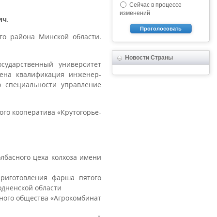
Сейчас в процессе
изменений
ич
.
Проголосовать
го района Минской области.
Новости Страны
сударственный университет
ена квалификация инженер-
о специальности управление
ого кооператива «Крутогорье-
лбасного цеха колхоза имени
приготовления фарша пятого
одненской области
рного общества «Агрокомбинат