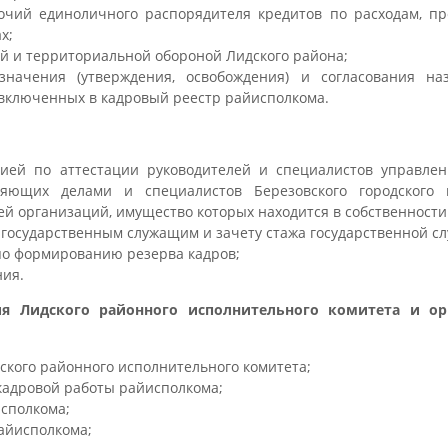
очий единоличного распорядителя кредитов по расходам, п
х;
ой и территориальной обороной Лидского района;
начения (утверждения, освобождения) и согласования на
 включенных в кадровый реестр райисполкома.
сией по аттестации руководителей и специалистов управлен
ляющих делами и специалистов Березовского городского 
ей организаций, имущество которых находится в собственности
 государственным служащим и зачету стажа государственной с
по формированию резерва кадров;
ния.
ия Лидского районного исполнительного комитета и ор
ского районного исполнительного комитета;
кадровой работы райисполкома;
сполкома;
айисполкома;