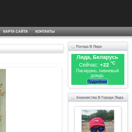
КАРТА САЙТА
КОНТАКТЫ
Погода В Лиде
Лида, Беларусь
°C
Сейчас:
+22
Пасмурно, ливневый
дождь
Подробнее
Знакомства В Городе Лида