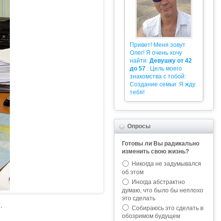
Привет! Меня зовут
Олег! Я очень хочу
найти:
Девушку от 42
до 57
. Цель моего
знакомства с тобой:
Создание семьи. Я жду
тебя!
Опросы
Готовы ли Вы радикально
изменить свою жизнь?
Никогда не задумывался
об этом
Иногда абстрактно
думаю, что было бы неплохо
это сделать
.
Собираюсь это сделать в
обозримом будущем