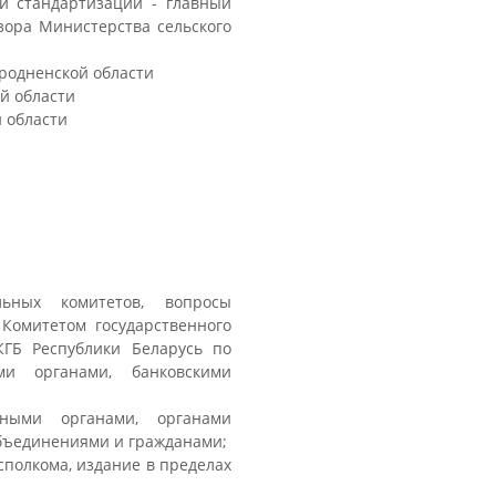
 и стандартизации - главный
зора Министерства сельского
Гродненской области
й области
й области
льных комитетов, вопросы
Комитетом государственного
КГБ Республики Беларусь по
ми органами, банковскими
нными органами, органами
бъединениями и гражданами;
полкома, издание в пределах